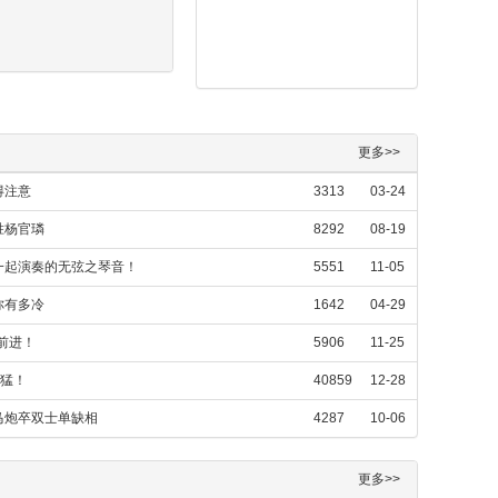
更多>>
得注意
3313
03-24
胜杨官璘
8292
08-19
一起演奏的无弦之琴音！
5551
11-05
你有多冷
1642
04-29
前进！
5906
11-25
真猛！
40859
12-28
马炮卒双士单缺相
4287
10-06
更多>>