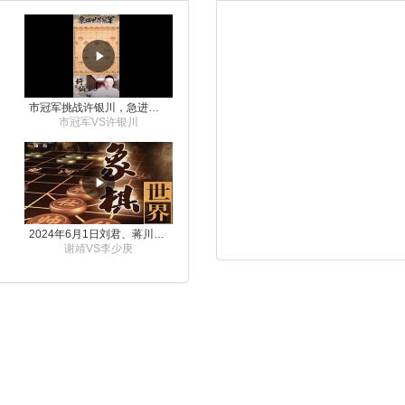
市冠军挑战许银川，急进中兵变化真激烈！
市冠军VS许银川
2024年6月1日刘君、蒋川讲解第三届上海杯象棋大师赛谢靖与李少庚的对局
谢靖VS李少庚