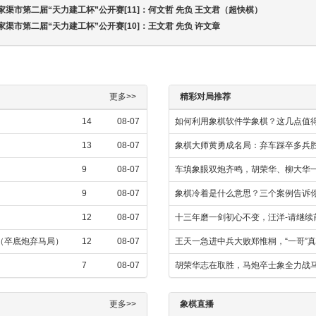
五家渠市第二届“天力建工杯”公开赛[11]：何文哲 先负 王文君（超快棋）
五家渠市第二届“天力建工杯”公开赛[10]：王文君 先负 许文章
更多>>
精彩对局推荐
14
08-07
如何利用象棋软件学象棋？这几点值
13
08-07
象棋大师黄勇成名局：弃车踩卒多兵
9
08-07
车填象眼双炮齐鸣，胡荣华、柳大华
9
08-07
象棋冷着是什么意思？三个案例告诉
12
08-07
十三年磨一剑初心不变，汪洋-请继续
飞（卒底炮弃马局）
12
08-07
王天一急进中兵大败郑惟桐，“一哥”
7
08-07
胡荣华志在取胜，马炮卒士象全力战
更多>>
象棋直播