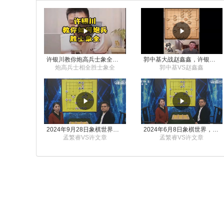
许银川教你炮高兵士象全如何赢士象全，简单四步即可
郭中基大战赵鑫鑫，许银川激情讲解
炮高兵士相全胜士象全
郭中基VS赵鑫鑫
2024年9月28日象棋世界栏目，刘君、蒋川讲解了第九届杨官璘杯象棋公开赛孟繁睿与许文章的对局
2024年6月8日象棋世界，刘君、蒋川讲解了第九届杨官璘杯全国象棋公开赛孟繁睿与许文章的对局
孟繁睿VS许文章
孟繁睿VS许文章