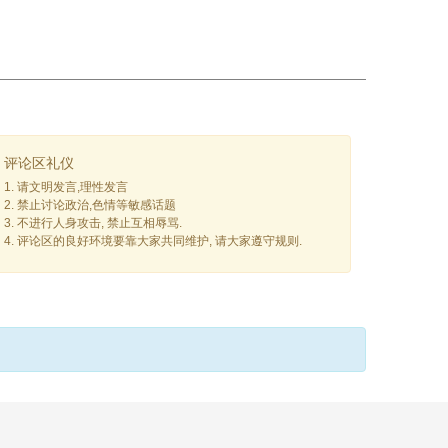
评论区礼仪
1. 请文明发言,理性发言
2. 禁止讨论政治,色情等敏感话题
3. 不进行人身攻击, 禁止互相辱骂.
4. 评论区的良好环境要靠大家共同维护, 请大家遵守规则.