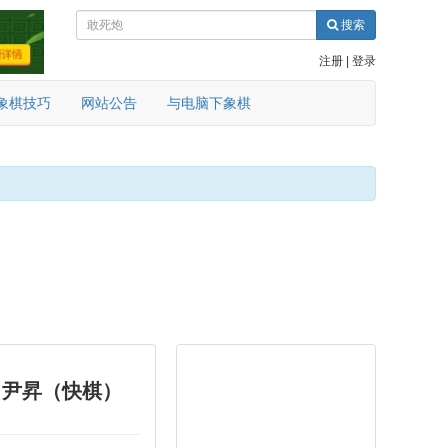
搜索
注册
|
登录
象棋技巧
网站公告
与电脑下象棋
负 尹昇（快棋）