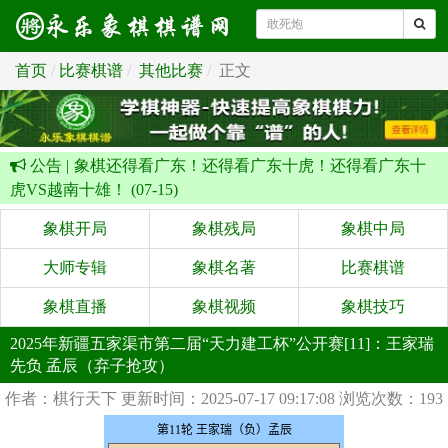
首页
比赛棋谱
其他比赛
正文
公告 |
象棋还得看广东！还得看广东十虎！还得看广东十
虎VS越南十雄！ (07-15)
象棋开局
象棋残局
象棋中局
大师专辑
象棋名著
比赛棋谱
象棋直播
象棋视频
象棋技巧
2025年新疆五家渠市第二届“天力建工杯”公开赛[11]：王家瑞
先负 孟辰（弃子抢攻）
作者：棋行天下
更新时间：2025-07-17 09:17:08
浏览次数：193