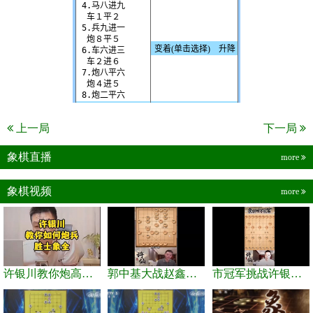
上一局
下一局
象棋直播
more
象棋视频
more
许银川教你炮高兵士象全如何赢士象全，简单四步即可
郭中基大战赵鑫鑫，许银川激情讲解
市冠军挑战许银川，急进中兵变化真激烈！