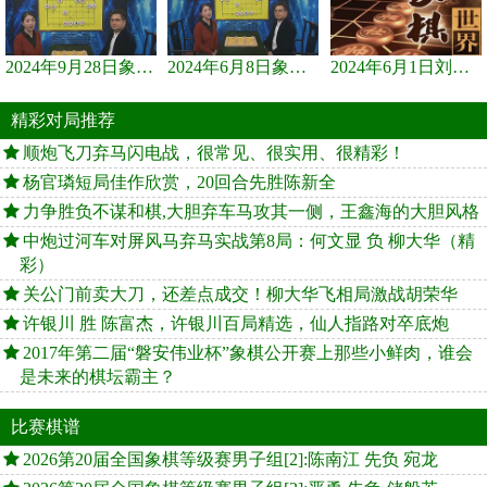
2024年9月28日象棋世界栏目，刘君、蒋川讲解了第九届杨官璘杯象棋...
2024年6月8日象棋世界，刘君、蒋川讲解了第九届杨官璘杯全国象棋...
2024年6月1日刘君、蒋川讲解第三届上海杯象棋大师赛谢靖与李少庚...
精彩对局推荐
顺炮飞刀弃马闪电战，很常见、很实用、很精彩！
杨官璘短局佳作欣赏，20回合先胜陈新全
力争胜负不谋和棋,大胆弃车马攻其一侧，王鑫海的大胆风格
中炮过河车对屏风马弃马实战第8局：何文显 负 柳大华（精
彩）
关公门前卖大刀，还差点成交！柳大华飞相局激战胡荣华
许银川 胜 陈富杰，许银川百局精选，仙人指路对卒底炮
2017年第二届“磐安伟业杯”象棋公开赛上那些小鲜肉，谁会
是未来的棋坛霸主？
比赛棋谱
2026第20届全国象棋等级赛男子组[2]:陈南江 先负 宛龙