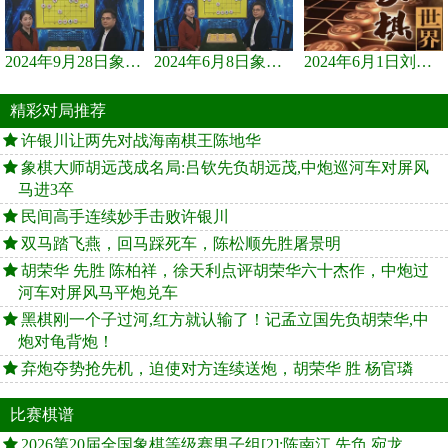
2024年9月28日象棋世界栏目，刘君、蒋川讲解了第九届杨官璘杯象棋...
2024年6月8日象棋世界，刘君、蒋川讲解了第九届杨官璘杯全国象棋...
2024年6月1日刘君、蒋川讲解第三届上海杯象棋大师赛谢靖与李少庚...
精彩对局推荐
许银川让两先对战海南棋王陈地华
象棋大师胡远茂成名局:吕钦先负胡远茂,中炮巡河车对屏风
马进3卒
民间高手连续妙手击败许银川
双马踏飞燕，回马踩死车，陈松顺先胜屠景明
胡荣华 先胜 陈柏祥，徐天利点评胡荣华六十杰作，中炮过
河车对屏风马平炮兑车
黑棋刚一个子过河,红方就认输了！记孟立国先负胡荣华,中
炮对龟背炮！
弃炮夺势抢先机，迫使对方连续送炮，胡荣华 胜 杨官璘
比赛棋谱
2026第20届全国象棋等级赛男子组[2]:陈南江 先负 宛龙