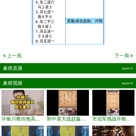
上一局
下一局
象棋直播
more
象棋视频
more
许银川教你炮高兵士象全如何赢士象全，简单四步即可
郭中基大战赵鑫鑫，许银川激情讲解
市冠军挑战许银川，急进中兵变化真激烈！