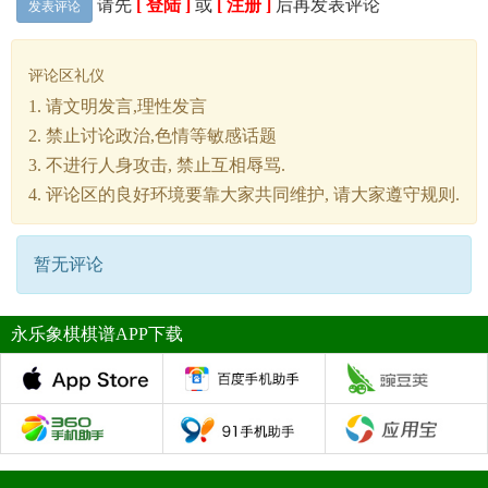
请先
[ 登陆 ]
或
[ 注册 ]
后再发表评论
发表评论
评论区礼仪
1. 请文明发言,理性发言
2. 禁止讨论政治,色情等敏感话题
3. 不进行人身攻击, 禁止互相辱骂.
4. 评论区的良好环境要靠大家共同维护, 请大家遵守规则.
暂无评论
永乐象棋棋谱APP下载