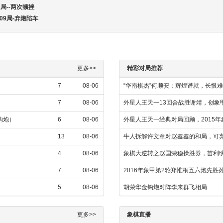
局--两次顿挫
09局-弃炮陷车
更多>>
精彩对局推荐
7
08-06
“华南棋杰”何顺安：辉煌谱就，长恨
7
08-06
外星人王天一13回合战胜谢靖，创象
金钩炮）
6
08-06
外星人王天一经典对局回顾，2015
13
08-06
牛人拆解许文章对赵鑫鑫的和局，可
4
08-06
象棋大逆转之赵国荣稳操胜券，苗利
7
08-06
2016年象甲第2轮郑惟桐五六炮先
5
08-06
胡荣华金钩炮对阵李来群飞相局
更多>>
象棋直播