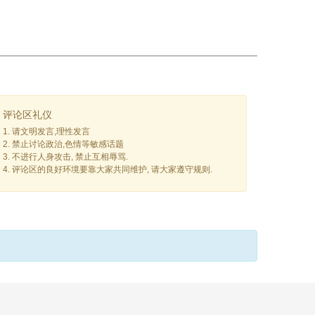
评论区礼仪
1. 请文明发言,理性发言
2. 禁止讨论政治,色情等敏感话题
3. 不进行人身攻击, 禁止互相辱骂.
4. 评论区的良好环境要靠大家共同维护, 请大家遵守规则.