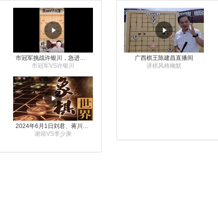
市冠军挑战许银川，急进中兵变化真激烈！
广西棋王陈建昌直播间
市冠军VS许银川
讲棋风格幽默
2024年6月1日刘君、蒋川讲解第三届上海杯象棋大师赛谢靖与李少庚的对局
谢靖VS李少庚