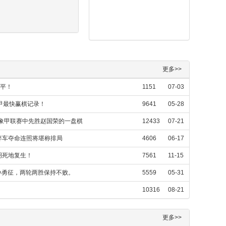
更多>>
难平！
1151
07-03
甲最快赢棋记录！
9641
05-28
年象甲联赛中先胜赵国荣的一盘棋
12433
07-21
弃车夺命连照将堪称排局
4606
06-17
明死地复生！
7561
11-15
胜孙勇征，两轮两胜保持不败。
5559
05-31
10316
08-21
更多>>