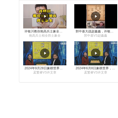
许银川教你炮高兵士象全如何赢士象全，简单四步即可
郭中基大战赵鑫鑫，许银川激情讲解
炮高兵士相全胜士象全
郭中基VS赵鑫鑫
2024年9月28日象棋世界栏目，刘君、蒋川讲解了第九届杨官璘杯象棋公开赛孟繁睿与许文章的对局
2024年6月8日象棋世界，刘君、蒋川讲解了第九届杨官璘杯全国象棋公开赛孟繁睿与许文章的对局
孟繁睿VS许文章
孟繁睿VS许文章