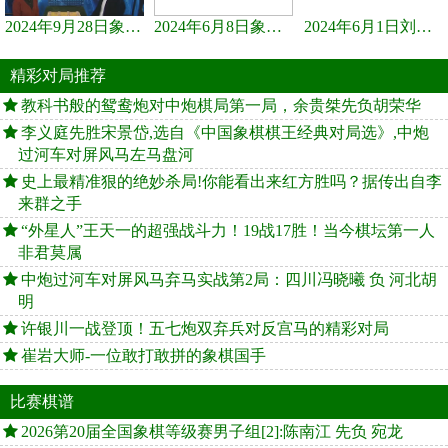
2024年9月28日象棋世界栏目，刘君、蒋川讲解了第九届杨官璘杯象棋...
2024年6月8日象棋世界，刘君、蒋川讲解了第九届杨官璘杯全国象棋...
2024年6月1日刘君、蒋川讲解第三届上海杯象棋大师赛谢靖与李少庚...
精彩对局推荐
教科书般的鸳鸯炮对中炮棋局第一局，余贵桀先负胡荣华
李义庭先胜宋景岱,选自《中国象棋棋王经典对局选》,中炮
过河车对屏风马左马盘河
史上最精准狠的绝妙杀局!你能看出来红方胜吗？据传出自李
来群之手
“外星人”王天一的超强战斗力！19战17胜！当今棋坛第一人
非君莫属
中炮过河车对屏风马弃马实战第2局：四川冯晓曦 负 河北胡
明
许银川一战登顶！五七炮双弃兵对反宫马的精彩对局
崔岩大师-一位敢打敢拼的象棋国手
比赛棋谱
2026第20届全国象棋等级赛男子组[2]:陈南江 先负 宛龙