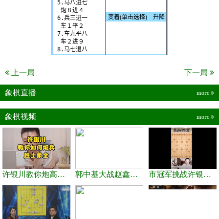
上一局
下一局
象棋直播
more
象棋视频
more
许银川教你炮高兵士象全如何赢士象全，简单四步即可
郭中基大战赵鑫鑫，许银川激情讲解
市冠军挑战许银川，急进中兵变化真激烈！