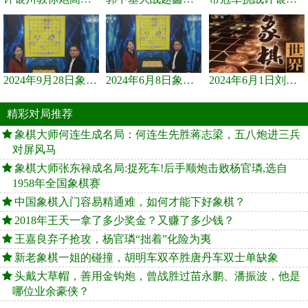
2024年9月28日象棋世界栏目，刘君、蒋川讲解了第九届杨官璘杯象棋...
2024年6月8日象棋世界，刘君、蒋川讲解了第九届杨官璘杯全国象棋...
2024年6月1日刘君、蒋川讲解第三届上海杯象棋大师赛谢靖与李少庚...
精彩对局推荐
象棋大师何连生成名局：何连生先胜蒋志梁，五八炮进三兵
对屏风马
象棋大师张东禄成名局:捉死车!后手顺炮击败杨官璘,选自
1958年全国象棋赛
中国象棋入门容易精通难，如何才能下好象棋？
2018年王天一拿了多少奖金？又赚了多少钱？
王嘉良弃子抢攻，杨官璘“拙着”化险为夷
新老象棋一姐的碰撞，胡明车双卒胜唐丹车双士单缺象
头戴大草帽，善用金钩炮，曾战胜过苗永鹏、潘振波，他是
哪位业余豪侠？