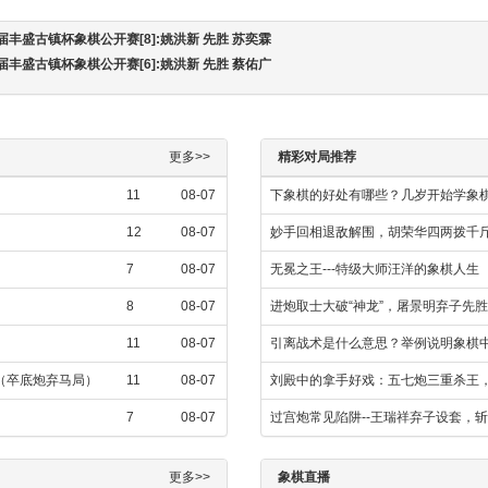
届丰盛古镇杯象棋公开赛[8]:姚洪新 先胜 苏奕霖
届丰盛古镇杯象棋公开赛[6]:姚洪新 先胜 蔡佑广
更多>>
精彩对局推荐
11
08-07
下象棋的好处有哪些？几岁开始学象
12
08-07
妙手回相退敌解围，胡荣华四两拨千
7
08-07
无冕之王---特级大师汪洋的象棋人生
8
08-07
进炮取士大破“神龙”，屠景明弃子先
11
08-07
引离战术是什么意思？举例说明象棋
飞（卒底炮弃马局）
11
08-07
刘殿中的拿手好戏：五七炮三重杀王
7
08-07
过宫炮常见陷阱--王瑞祥弃子设套，斩
更多>>
象棋直播