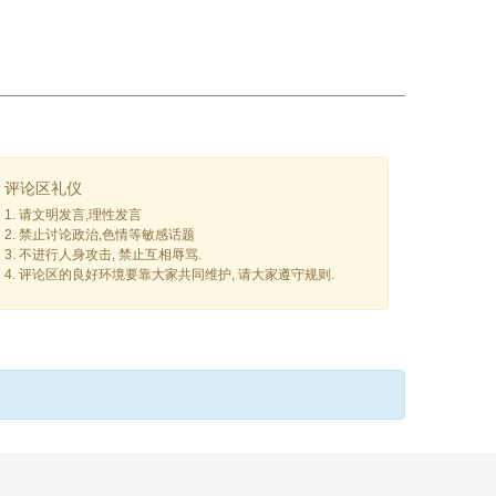
评论区礼仪
1. 请文明发言,理性发言
2. 禁止讨论政治,色情等敏感话题
3. 不进行人身攻击, 禁止互相辱骂.
4. 评论区的良好环境要靠大家共同维护, 请大家遵守规则.