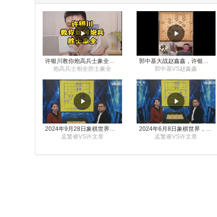
许银川教你炮高兵士象全如何赢士象全，简单四步即可
郭中基大战赵鑫鑫，许银川激情讲解
炮高兵士相全胜士象全
郭中基VS赵鑫鑫
2024年9月28日象棋世界栏目，刘君、蒋川讲解了第九届杨官璘杯象棋公开赛孟繁睿与许文章的对局
2024年6月8日象棋世界，刘君、蒋川讲解了第九届杨官璘杯全国象棋公开赛孟繁睿与许文章的对局
孟繁睿VS许文章
孟繁睿VS许文章