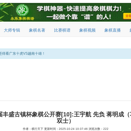
大师专辑
象棋名著
比赛棋谱
象棋视频
象棋直播
还得看广东十虎VS越南十雄！
六届丰盛古镇杯象棋公开赛[10]:王宇航 先负 蒋明成
双士）
作者：棋行天下
更新时间：2025-10-24 10:37:46
浏览次数：222