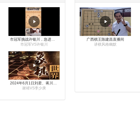
市冠军挑战许银川，急进中兵变化真激烈！
广西棋王陈建昌直播间
市冠军VS许银川
讲棋风格幽默
2024年6月1日刘君、蒋川讲解第三届上海杯象棋大师赛谢靖与李少庚的对局
谢靖VS李少庚