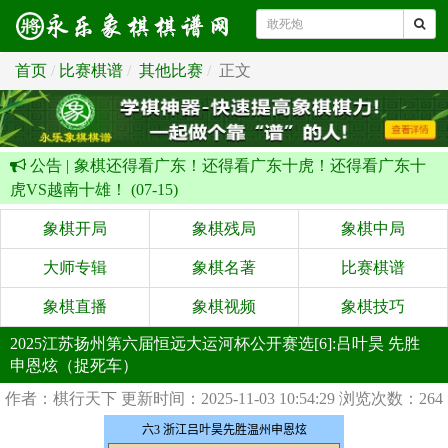
首页
比赛棋谱
其他比赛
正文
公告 |
象棋还得看广东！还得看广东十虎！还得看广东十
虎VS越南十雄！ (07-15)
象棋开局
象棋残局
象棋中局
大师专辑
象棋名著
比赛棋谱
象棋直播
象棋视频
象棋技巧
2025江苏扬州第六届恒远大运河杯公开赛选[6]:吕叶昊 先胜
申恩炫（捉死车）
作者：棋行天下
更新时间：2025-11-03 10:54:29
浏览次数：264