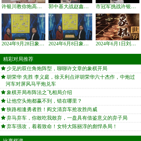
许银川教你炮高兵士象全如何赢士象全，简单四步即可
郭中基大战赵鑫鑫，许银川激情讲解
市冠军挑战许银川，急进中兵变化真激烈！
2024年9月28日象棋世界栏目，刘君、蒋川讲解了第九届杨官璘杯象棋...
2024年6月8日象棋世界，刘君、蒋川讲解了第九届杨官璘杯全国象棋...
2024年6月1日刘君、蒋川讲解第三届上海杯象棋大师赛谢靖与李少庚...
精彩对局推荐
少见的双仕角炮阵型，聊聊许文章的象棋开局
胡荣华 先胜 李义庭，徐天利点评胡荣华六十杰作，中炮过
河车对屏风马平炮兑车
象棋开局布阵法之飞相局介绍
让他空头炮都赢不到，错在哪里？
狭路相逢勇者胜！阎文清弃车抢攻胜尚威
弃马弃车，你敢吃我敢弃，一盘具有借鉴意义的弃子局
弃车强攻，着着致命！女特大陈丽淳的彪悍杀局！
比赛棋谱