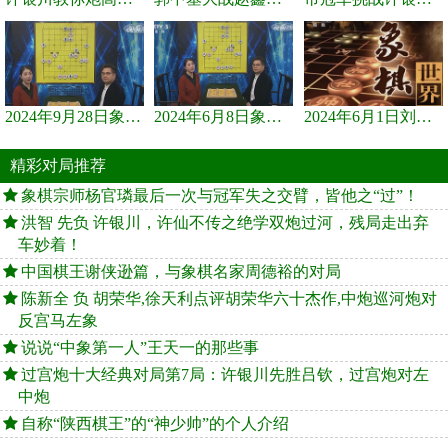
2024年9月28日象棋世界栏目，刘君、蒋川讲解了第九届杨官璘杯象棋...
2024年6月8日象棋世界，刘君、蒋川讲解了第九届杨官璘杯全国象棋...
2024年6月1日刘君、蒋川讲解第三届上海杯象棋大师赛谢靖与李少庚...
精彩对局推荐
象棋宗师杨官璘最后一次与冠军失之交臂，皆他之“过”！
洪智 先负 许银川，许仙不传之绝学双炮过河，残局走出弃
车妙着！
中国棋王谢侠逊篇，与象棋名家周德裕的对局
陈新全 负 胡荣华,徐天利点评胡荣华六十杰作,中炮巡河炮对
反宫马左象
说说“中象第一人”王天一的那些事
过宫炮十大经典对局第7局：许银川先胜吕钦，过宫炮对左
中炮
自称“陕西棋王”的“神少帅”的个人介绍