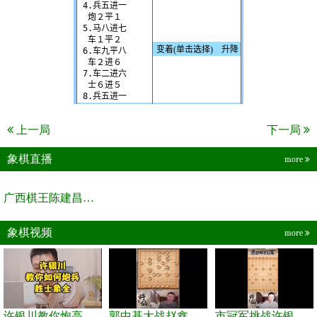
上一局
下一局
象棋直播
more
广西棋王陈建昌直播间
象棋视频
more
许银川教你炮高兵士象全如何赢士象全，简单四步即可
郭中基大战赵鑫鑫，许银川激情讲解
市冠军挑战许银川，急进中兵变化真激烈！