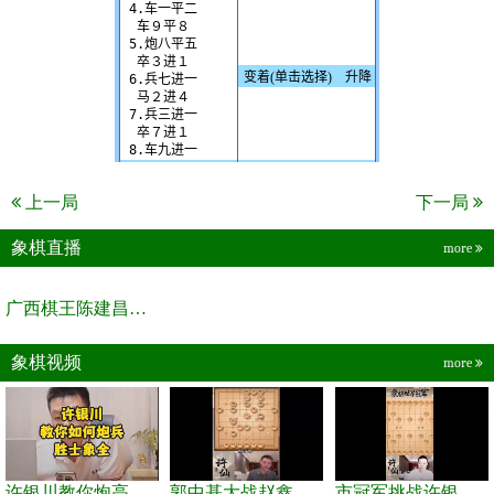
上一局
下一局
象棋直播
more
广西棋王陈建昌直播间
象棋视频
more
许银川教你炮高兵士象全如何赢士象全，简单四步即可
郭中基大战赵鑫鑫，许银川激情讲解
市冠军挑战许银川，急进中兵变化真激烈！