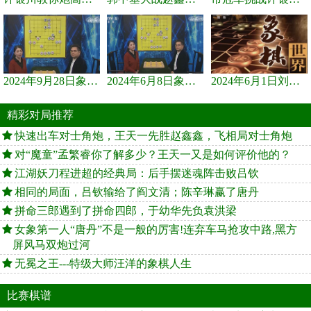
2024年9月28日象棋世界栏目，刘君、蒋川讲解了第九届杨官璘杯象棋...
2024年6月8日象棋世界，刘君、蒋川讲解了第九届杨官璘杯全国象棋...
2024年6月1日刘君、蒋川讲解第三届上海杯象棋大师赛谢靖与李少庚...
精彩对局推荐
快速出车对士角炮，王天一先胜赵鑫鑫，飞相局对士角炮
对“魔童”孟繁睿你了解多少？王天一又是如何评价他的？
江湖妖刀程进超的经典局：后手摆迷魂阵击败吕钦
相同的局面，吕钦输给了阎文清；陈辛琳赢了唐丹
拼命三郎遇到了拼命四郎，于幼华先负袁洪梁
女象第一人“唐丹”不是一般的厉害!连弃车马抢攻中路,黑方
屏风马双炮过河
无冕之王---特级大师汪洋的象棋人生
比赛棋谱