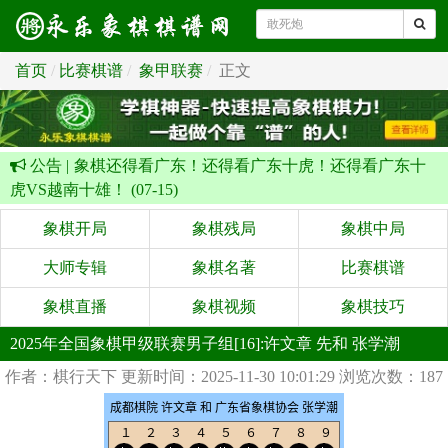
首页
比赛棋谱
象甲联赛
正文
公告 |
象棋还得看广东！还得看广东十虎！还得看广东十
虎VS越南十雄！ (07-15)
象棋开局
象棋残局
象棋中局
大师专辑
象棋名著
比赛棋谱
象棋直播
象棋视频
象棋技巧
2025年全国象棋甲级联赛男子组[16]:许文章 先和 张学潮
作者：棋行天下
更新时间：2025-11-30 10:01:29
浏览次数：187