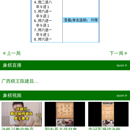
上一局
下一局
象棋直播
more
广西棋王陈建昌直播间
象棋视频
more
许银川教你炮高兵士象全如何赢士象全，简单四步即可
郭中基大战赵鑫鑫，许银川激情讲解
市冠军挑战许银川，急进中兵变化真激烈！