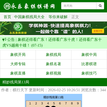
首页
中国象棋残局大全
等你来破解
正文
公告 |
象棋还得看广东！还得看广东十虎！还得看广东十
虎VS越南十雄！ (07-15)
象棋开局
象棋残局
象棋中局
大师专辑
象棋名著
比赛棋谱
象棋直播
象棋视频
象棋技巧
精妙残局第13局
作者：棋行天下
更新时间：2026-02-25 10:26:51
浏览次数：344