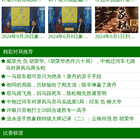
2024年9月28日象棋世界栏目，刘君、蒋川讲解了第九届杨官璘杯象棋...
2024年6月8日象棋世界，刘君、蒋川讲解了第九届杨官璘杯全国象棋...
2024年6月1日刘君、蒋川讲解第三届上海杯象棋大师赛谢靖与李少庚...
精彩对局推荐
戴荣光 负 胡荣华,《胡荣华杰作六十局》，中炮过河车七路
马对屏风马两头蛇
一马双车都可弃只为绝杀！唐丹的弃子手段
相同的局面，吕钦输给了阎文清；陈辛琳赢了唐丹
双马踏飞燕，回马踩死车，陈松顺先胜屠景明
中炮过河车对屏风马弃马实战第5局：邱东 负 柳大华
许银川弃炮打士20回合速胜专一高手
业余选手胜象棋特级大师记录（二）：云南何强 胜 胡荣华
比赛棋谱