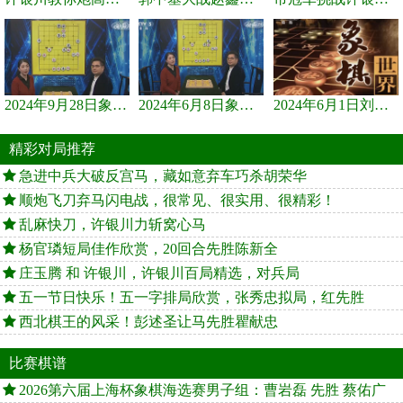
2024年9月28日象棋世界栏目，刘君、蒋川讲解了第九届杨官璘杯象棋...
2024年6月8日象棋世界，刘君、蒋川讲解了第九届杨官璘杯全国象棋...
2024年6月1日刘君、蒋川讲解第三届上海杯象棋大师赛谢靖与李少庚...
精彩对局推荐
急进中兵大破反宫马，藏如意弃车巧杀胡荣华
顺炮飞刀弃马闪电战，很常见、很实用、很精彩！
乱麻快刀，许银川力斩窝心马
杨官璘短局佳作欣赏，20回合先胜陈新全
庄玉腾 和 许银川，许银川百局精选，对兵局
五一节日快乐！五一字排局欣赏，张秀忠拟局，红先胜
西北棋王的风采！彭述圣让马先胜瞿献忠
比赛棋谱
2026第六届上海杯象棋海选赛男子组：曹岩磊 先胜 蔡佑广