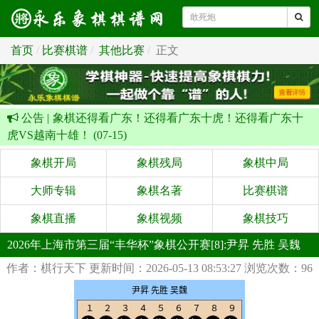
首页
比赛棋谱
其他比赛
正文
公告 |
象棋还得看广东！还得看广东十虎！还得看广东十
虎VS越南十雄！ (07-15)
象棋开局
象棋残局
象棋中局
大师专辑
象棋名著
比赛棋谱
象棋直播
象棋视频
象棋技巧
2026年上海市第三届“丰华杯”象棋公开赛[8]:尹昇 先胜 吴魏
作者：棋行天下
更新时间：2026-05-13 08:53:27
浏览次数：96