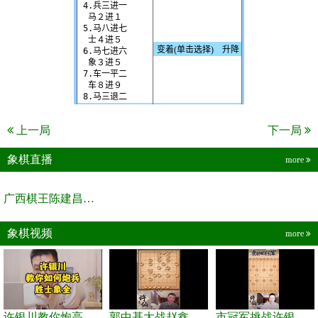
上一局
下一局
象棋直播
more
广西棋王陈建昌直播间
象棋视频
more
许银川教你炮高兵士象全如何赢士象全，简单四步即可
郭中基大战赵鑫鑫，许银川激情讲解
市冠军挑战许银川，急进中兵变化真激烈！