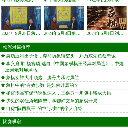
2024年9月28日象棋世界栏目，刘君、蒋川讲解了第九届杨官璘杯象棋...
2024年6月8日象棋世界，刘君、蒋川讲解了第九届杨官璘杯全国象棋...
2024年6月1日刘君、蒋川讲解第三届上海杯象棋大师赛谢靖与李少庚...
精彩对局推荐
急功近利出子慢，弃马扬象镇空头，郑乃东先负蔡忠诚
李义庭 胜 杨官璘,选自《中国象棋棋王经典对局选》，中炮
巡河炮对屏风马
象棋女神大斗顺炮，唐丹力压时凤兰
象棋中的“有效步数”是如何计算的？
杨官璘高车保马诱敌深入，王嘉良一步随手铸成大错
少见的双仕角炮阵型，聊聊许文章的象棋开局
自称“陕西棋王”的“神少帅”的个人介绍
比赛棋谱