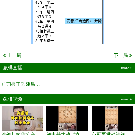
上一局
下一局
象棋直播
more
广西棋王陈建昌直播间
象棋视频
more
许银川教你炮高兵士象全如何赢士象全，简单四步即可
郭中基大战赵鑫鑫，许银川激情讲解
市冠军挑战许银川，急进中兵变化真激烈！