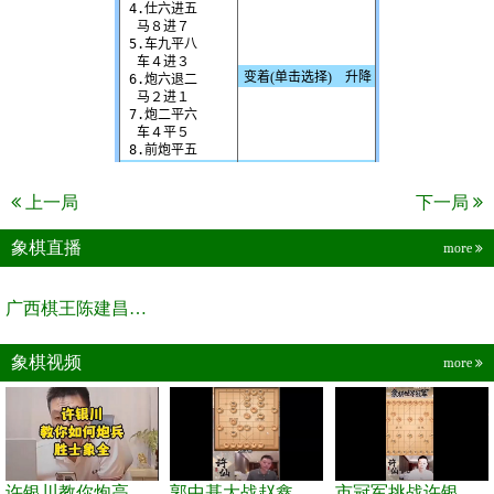
上一局
下一局
象棋直播
more
广西棋王陈建昌直播间
象棋视频
more
许银川教你炮高兵士象全如何赢士象全，简单四步即可
郭中基大战赵鑫鑫，许银川激情讲解
市冠军挑战许银川，急进中兵变化真激烈！