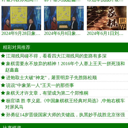
2024年9月28日象棋世界栏目，刘君、蒋川讲解了第九届杨官璘杯象棋...
2024年6月8日象棋世界，刘君、蒋川讲解了第九届杨官璘杯全国象棋...
2024年6月1日刘君、蒋川讲解第三届上海杯象棋大师赛谢靖与李少庚...
精彩对局推荐
江湖残局碰不得，看看四大江湖残局的套路有多深
象棋需要永不放弃的精神！2016年个人赛上王天一拼死顶和
赵鑫鑫
进炮取士大破“神龙”，屠景明弃子先胜陈松顺
说说“中象第一人”王天一的那些事
象棋天才许文章，有望成为第二个郑惟桐
杨官璘 胜 李义庭,《中国象棋棋王经典对局选》,中炮右横车
对屏风马
孙勇征14岁晋级国家大师的关键战，执黑妙手战胜北京张强
比赛棋谱