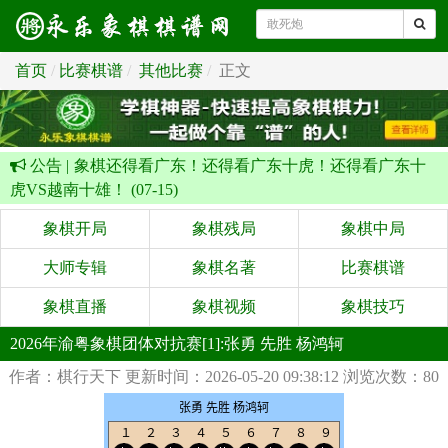
首页
比赛棋谱
其他比赛
正文
公告 |
象棋还得看广东！还得看广东十虎！还得看广东十
虎VS越南十雄！ (07-15)
象棋开局
象棋残局
象棋中局
大师专辑
象棋名著
比赛棋谱
象棋直播
象棋视频
象棋技巧
2026年渝粤象棋团体对抗赛[1]:张勇 先胜 杨鸿轲
作者：棋行天下
更新时间：2026-05-20 09:38:12
浏览次数：80