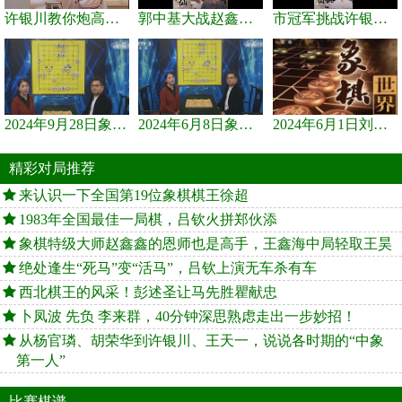
许银川教你炮高兵士象全如何赢士象全，简单四步即可
郭中基大战赵鑫鑫，许银川激情讲解
市冠军挑战许银川，急进中兵变化真激烈！
2024年9月28日象棋世界栏目，刘君、蒋川讲解了第九届杨官璘杯象棋...
2024年6月8日象棋世界，刘君、蒋川讲解了第九届杨官璘杯全国象棋...
2024年6月1日刘君、蒋川讲解第三届上海杯象棋大师赛谢靖与李少庚...
精彩对局推荐
来认识一下全国第19位象棋棋王徐超
1983年全国最佳一局棋，吕钦火拼郑伙添
象棋特级大师赵鑫鑫的恩师也是高手，王鑫海中局轻取王昊
绝处逢生“死马”变“活马”，吕钦上演无车杀有车
西北棋王的风采！彭述圣让马先胜瞿献忠
卜凤波 先负 李来群，40分钟深思熟虑走出一步妙招！
从杨官璘、胡荣华到许银川、王天一，说说各时期的“中象
第一人”
比赛棋谱