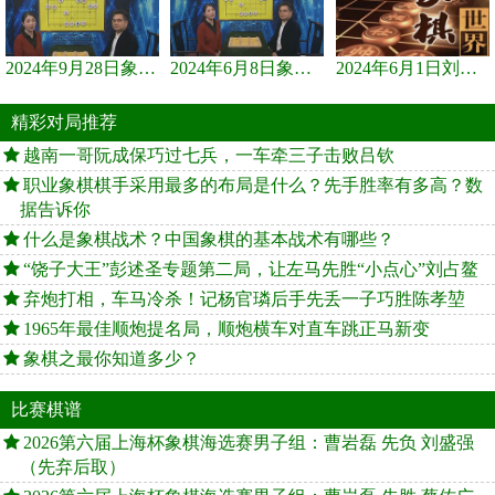
2024年9月28日象棋世界栏目，刘君、蒋川讲解了第九届杨官璘杯象棋...
2024年6月8日象棋世界，刘君、蒋川讲解了第九届杨官璘杯全国象棋...
2024年6月1日刘君、蒋川讲解第三届上海杯象棋大师赛谢靖与李少庚...
精彩对局推荐
越南一哥阮成保巧过七兵，一车牵三子击败吕钦
职业象棋棋手采用最多的布局是什么？先手胜率有多高？数
据告诉你
什么是象棋战术？中国象棋的基本战术有哪些？
“饶子大王”彭述圣专题第二局，让左马先胜“小点心”刘占鳌
弃炮打相，车马冷杀！记杨官璘后手先丢一子巧胜陈孝堃
1965年最佳顺炮提名局，顺炮横车对直车跳正马新变
象棋之最你知道多少？
比赛棋谱
2026第六届上海杯象棋海选赛男子组：曹岩磊 先负 刘盛强
（先弃后取）