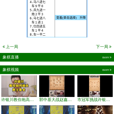
上一局
下一局
象棋直播
more
象棋视频
more
许银川教你炮高兵士象全如何赢士象全，简单四步即可
郭中基大战赵鑫鑫，许银川激情讲解
市冠军挑战许银川，急进中兵变化真激烈！