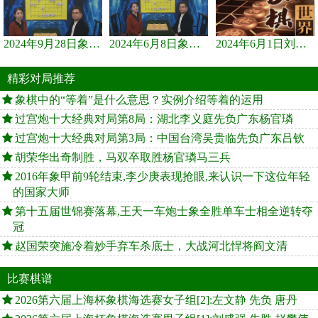
2024年9月28日象棋世界栏目，刘君、蒋川讲解了第九届杨官璘杯象棋...
2024年6月8日象棋世界，刘君、蒋川讲解了第九届杨官璘杯全国象棋...
2024年6月1日刘君、蒋川讲解第三届上海杯象棋大师赛谢靖与李少庚...
精彩对局推荐
象棋中的“等着”是什么意思？实例介绍等着的运用
过宫炮十大经典对局第8局：湖北李义庭先负广东杨官璘
过宫炮十大经典对局第3局：中国台湾吴贵临先负广东吕钦
胡荣华出奇制胜，马双卒取胜杨官璘马三兵
2016年象甲前9轮结束,李少庚表现抢眼,来认识一下这位年轻
的国家大师
第十五届世锦赛落幕,王天一车炮士象全胜单车士相全逆转夺
冠
赵国荣突施冷着妙手弃车杀底士，大战河北悍将阎文清
比赛棋谱
2026第六届上海杯象棋海选赛女子组[2]:左文静 先负 唐丹