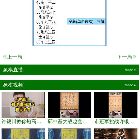
上一局
下一局
象棋直播
more
象棋视频
more
许银川教你炮高兵士象全如何赢士象全，简单四步即可
郭中基大战赵鑫鑫，许银川激情讲解
市冠军挑战许银川，急进中兵变化真激烈！