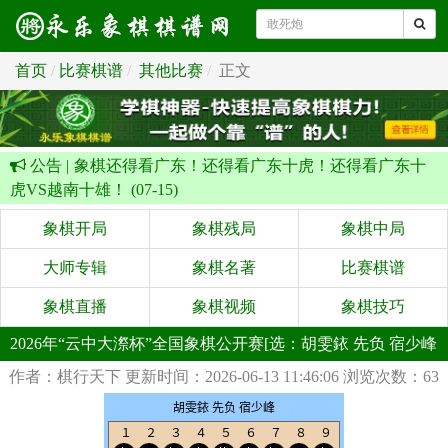
首页
比赛棋谱
其他比赛
正文
公告 |
象棋还得看广东！还得看广东十虎！还得看广东十
虎VS越南十雄！ (07-15)
象棋开局
象棋残局
象棋中局
大师专辑
象棋名著
比赛棋谱
象棋直播
象棋视频
象棋技巧
2026年“云中大漈杯”全国象棋公开赛[选：胡雯銥 先负 宿少峰
作者：棋行天下
更新时间：2026-06-13 11:46:06
浏览次数：63