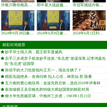
许银川教你炮高兵士象全如何赢士象全，简单四步即可
郭中基大战赵鑫鑫，许银川激情讲解
市冠军挑战许银川，急进中兵变化真激烈！
2024年9月28日象棋世界栏目，刘君、蒋川讲解了第九届杨官璘杯象棋...
2024年6月8日象棋世界，刘君、蒋川讲解了第九届杨官璘杯全国象棋...
2024年6月1日刘君、蒋川讲解第三届上海杯象棋大师赛谢靖与李少庚...
精彩对局推荐
妙手夺士闯入局，霸王双车显威风
后手三步虎弃子抢攻妙手连发,"东北虎"老谋深算,记李鸿嘉先
负“东北虎”赵国荣
孙浩宇的大刀也曾指向王天一，现在生锈了？
精彩实战绝杀：舍身闷将 扣人心弦，林奕仙 胜 陈番
五六炮转窝心炮佳局：金波先胜吕钦，选自2010年伊泰杯
新加坡棋王吴宗翰先胜特级大师赵国荣的精彩对局
柳大华先胜杨官璘，中炮对三步虎，1983年1月21日
比赛棋谱