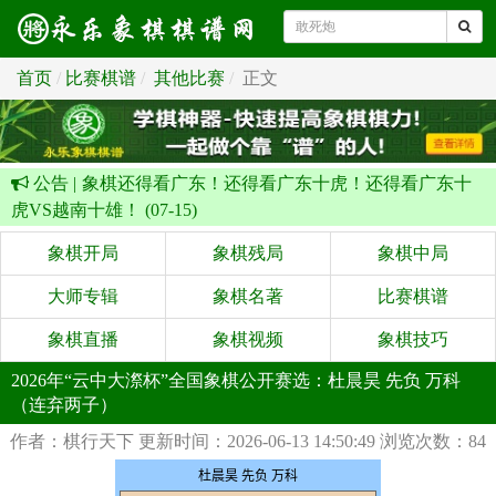
首页
比赛棋谱
其他比赛
正文
公告 |
象棋还得看广东！还得看广东十虎！还得看广东十
虎VS越南十雄！ (07-15)
象棋开局
象棋残局
象棋中局
大师专辑
象棋名著
比赛棋谱
象棋直播
象棋视频
象棋技巧
2026年“云中大漈杯”全国象棋公开赛选：杜晨昊 先负 万科
（连弃两子）
作者：棋行天下
更新时间：2026-06-13 14:50:49
浏览次数：84