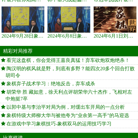
2024年9月28日象棋世界栏目，刘君、蒋川讲解了第九届杨官璘杯象棋...
2024年6月8日象棋世界，刘君、蒋川讲解了第九届杨官璘杯全国象棋...
2024年6月1日刘君、蒋川讲解第三届上海杯象棋大师赛谢靖与李少庚...
精彩对局推荐
看完这盘棋，你会觉得王嘉良真猛！弃车砍炮双炮绝杀！
陶汉明的棋风就是野，到底有多野？能四次20多个回合打败
胡司令
象棋弃子战术学习：绝地反击，弃车成杀
胡荣华 胜 藏如意，徐天利点评胡荣华六十杰作，飞相对左
中炮挺7卒
以郭中基与李治平对局为例，对缓出车开局的一点分析
象棋特级大师柳大华与被他夸为“业余第一高手”的马迎选
在游戏中学习象棋技巧-象棋双马的运用技巧学习
比赛棋谱