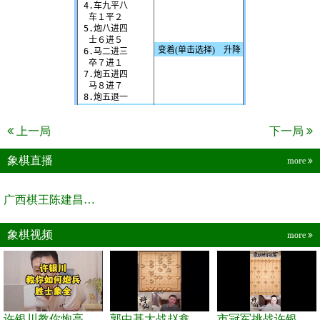
上一局
下一局
象棋直播
more
广西棋王陈建昌直播间
象棋视频
more
许银川教你炮高兵士象全如何赢士象全，简单四步即可
郭中基大战赵鑫鑫，许银川激情讲解
市冠军挑战许银川，急进中兵变化真激烈！