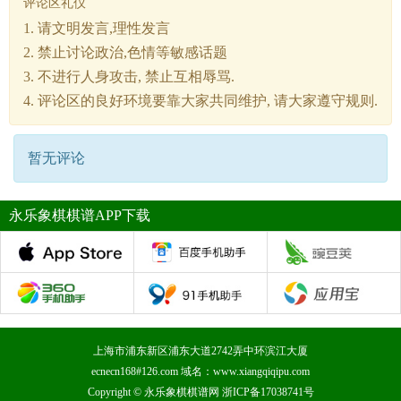
评论区礼仪
1. 请文明发言,理性发言
2. 禁止讨论政治,色情等敏感话题
3. 不进行人身攻击, 禁止互相辱骂.
4. 评论区的良好环境要靠大家共同维护, 请大家遵守规则.
暂无评论
永乐象棋棋谱APP下载
上海市浦东新区浦东大道2742弄中环滨江大厦
ecnecn168#126.com 域名：www.xiangqiqipu.com
Copyright ©
永乐象棋棋谱网
浙ICP备17038741号