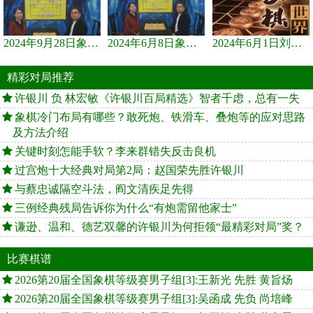
2024年9月28日象棋世界栏目，刘君、蒋川讲解了第九届杨官璘杯象棋...
2024年6月8日象棋世界，刘君、蒋川讲解了第九届杨官璘杯全国象棋...
2024年6月1日刘君、蒋川讲解第三届上海杯象棋大师赛谢靖与李少庚...
精彩对局推荐
许银川 负 林宏敏《许银川百局精选》智者千虑，总有一失
象棋冷门布局有哪些？敢死炮、铁滑车、叠炮等的应对思路
及方法介绍
关键时刻怎能手软？李来群错失反击良机
过宫炮十大经典对局第2局：赵国荣先胜许银川
与蔡忠诚隔空斗法，阎文清疾足先得
三例经典残局告诉你为什么“有炮需留他家士”
谦逊、温和、德艺双馨的许银川为何拒领“最精彩对局”奖？
比赛棋谱
2026第20届全国象棋等级赛男子组[3]:王新光 先胜 黄旨炀
2026第20届全国象棋等级赛男子组[3]:吴函成 先负 尚培峰