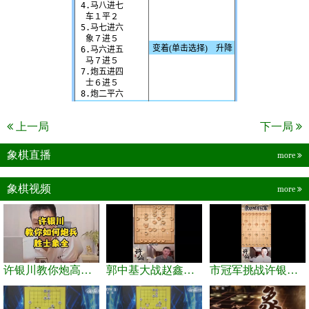
上一局
下一局
象棋直播
more
象棋视频
more
许银川教你炮高兵士象全如何赢士象全，简单四步即可
郭中基大战赵鑫鑫，许银川激情讲解
市冠军挑战许银川，急进中兵变化真激烈！