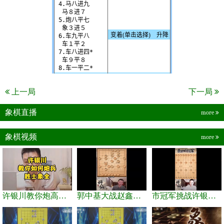
上一局
下一局
象棋直播
more
象棋视频
more
许银川教你炮高兵士象全如何赢士象全，简单四步即可
郭中基大战赵鑫鑫，许银川激情讲解
市冠军挑战许银川，急进中兵变化真激烈！