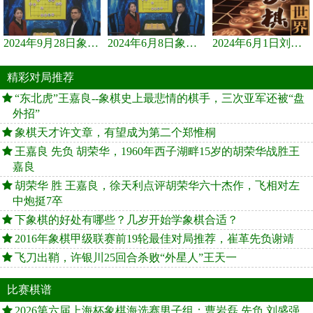
2024年9月28日象棋世界栏目，刘君、蒋川讲解了第九届杨官璘杯象棋...
2024年6月8日象棋世界，刘君、蒋川讲解了第九届杨官璘杯全国象棋...
2024年6月1日刘君、蒋川讲解第三届上海杯象棋大师赛谢靖与李少庚...
精彩对局推荐
“东北虎”王嘉良--象棋史上最悲情的棋手，三次亚军还被“盘
外招”
象棋天才许文章，有望成为第二个郑惟桐
王嘉良 先负 胡荣华，1960年西子湖畔15岁的胡荣华战胜王
嘉良
胡荣华 胜 王嘉良，徐天利点评胡荣华六十杰作，飞相对左
中炮挺7卒
下象棋的好处有哪些？几岁开始学象棋合适？
2016年象棋甲级联赛前19轮最佳对局推荐，崔革先负谢靖
飞刀出鞘，许银川25回合杀败“外星人”王天一
比赛棋谱
2026第六届上海杯象棋海选赛男子组：曹岩磊 先负 刘盛强