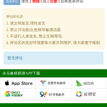
请先
[ 登陆 ]
或
[ 注册 ]
后再发表评论
发表评论
评论区礼仪
1. 请文明发言,理性发言
2. 禁止讨论政治,色情等敏感话题
3. 不进行人身攻击, 禁止互相辱骂.
4. 评论区的良好环境要靠大家共同维护, 请大家遵守规则.
暂无评论
永乐象棋棋谱APP下载