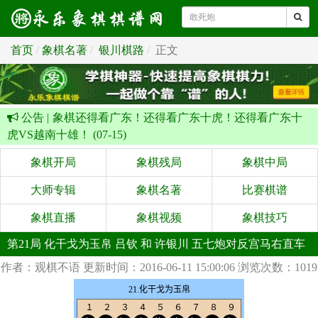
首页
象棋名著
银川棋路
正文
公告 |
象棋还得看广东！还得看广东十虎！还得看广东十
虎VS越南十雄！ (07-15)
象棋开局
象棋残局
象棋中局
大师专辑
象棋名著
比赛棋谱
象棋直播
象棋视频
象棋技巧
第21局 化干戈为玉帛 吕钦 和 许银川 五七炮对反宫马右直车
作者：观棋不语
更新时间：2016-06-11 15:00:06
浏览次数：1019