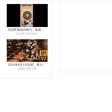
市冠军挑战许银川，急进中兵变化真激烈！
市冠军VS许银川
2024年6月1日刘君、蒋川讲解第三届上海杯象棋大师赛谢靖与李少庚的对局
谢靖VS李少庚