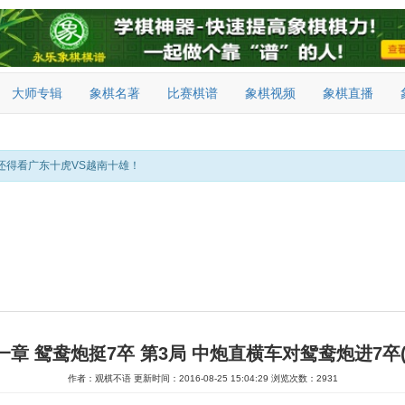
大师专辑
象棋名著
比赛棋谱
象棋视频
象棋直播
还得看广东十虎VS越南十雄！
一章 鸳鸯炮挺7卒 第3局 中炮直横车对鸳鸯炮进7卒(
作者：观棋不语
更新时间：2016-08-25 15:04:29
浏览次数：2931