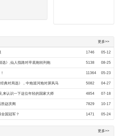
更多>>
棋
1746
05-12
精选》,仙人指路对卒底炮转列炮
5138
08-25
！！
11364
05-23
棋王经典对局选》，中炮巡河炮对屏风马
5082
04-27
抢眼,来认识一下这位年轻的国家大师
4854
07-18
后胜赵庆阁
7829
10-17
得全国冠军？
1471
05-24
更多>>