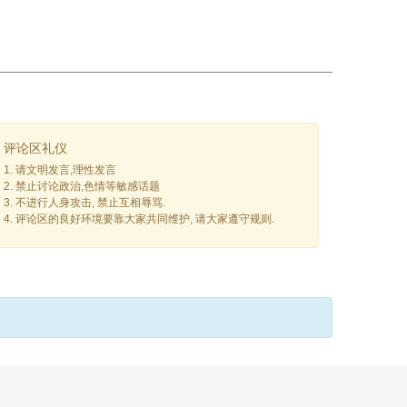
评论区礼仪
1. 请文明发言,理性发言
2. 禁止讨论政治,色情等敏感话题
3. 不进行人身攻击, 禁止互相辱骂.
4. 评论区的良好环境要靠大家共同维护, 请大家遵守规则.