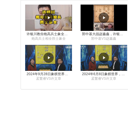
许银川教你炮高兵士象全如何赢士象全，简单四步即可
郭中基大战赵鑫鑫，许银川激情讲解
炮高兵士相全胜士象全
郭中基VS赵鑫鑫
2024年9月28日象棋世界栏目，刘君、蒋川讲解了第九届杨官璘杯象棋公开赛孟繁睿与许文章的对局
2024年6月8日象棋世界，刘君、蒋川讲解了第九届杨官璘杯全国象棋公开赛孟繁睿与许文章的对局
孟繁睿VS许文章
孟繁睿VS许文章