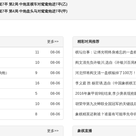
挺7卒 第2局 中炮直横车对鸳鸯炮进7卒(乙)
挺7卒 第4局 中炮盘头马对鸳鸯炮进7卒(甲)
更多>>
精彩对局推荐
11
08-06
棋坛往事：让傅光明终身难忘的一盘
10
08-06
阎文清先负许银川,选自《许银川百局
金钩炮）
9
08-06
河北悍将阎文清一盘棋输掉了100万
16
08-06
李义庭 胜 杨官璘,选自《中国象棋
5
08-06
2016年象甲前9轮结束,李少庚表现
10
08-06
胡荣华第九次蝉联全国冠军的关键战
8
08-06
象棋精英还剩谁？谁最有可能率先夺
更多>>
象棋直播