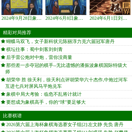
2024年9月28日象棋世界栏目，刘君、蒋川讲解了第九届杨官璘杯象棋...
2024年6月8日象棋世界，刘君、蒋川讲解了第九届杨官璘杯全国象棋...
2024年6月1日刘君、蒋川讲解第三届上海杯象棋大师赛谢靖与李少庚...
精彩对局推荐
蝴蝶马双飞，女子新科状元陈丽淳力克六届冠军唐丹
棋坛往事：蜀中剑客刘剑青
后手雷公炮对中炮，雷你没商量
那些差一步夺冠的棋手--无比遗憾的潘振波象棋国际特级大
师
胡荣华 胜 徐天利，徐天利点评胡荣华六十杰作,中炮过河车
互进七兵对屏风马平炮兑车
象棋中局大考验：临危不乱将计就计
要想成为象棋高手，你的“球”要足够大
比赛棋谱
2026第六届上海杯象棋海选赛女子组[2]:左文静 先负 唐丹