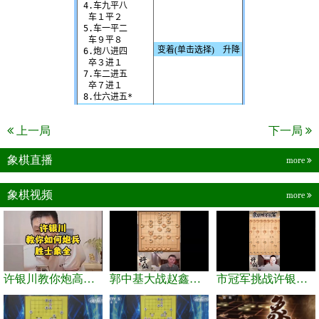
上一局
下一局
象棋直播
more
象棋视频
more
许银川教你炮高兵士象全如何赢士象全，简单四步即可
郭中基大战赵鑫鑫，许银川激情讲解
市冠军挑战许银川，急进中兵变化真激烈！