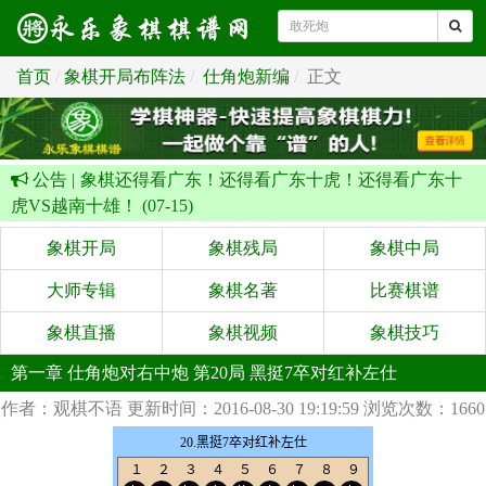
首页
象棋开局布阵法
仕角炮新编
正文
公告 |
象棋还得看广东！还得看广东十虎！还得看广东十
虎VS越南十雄！ (07-15)
象棋开局
象棋残局
象棋中局
大师专辑
象棋名著
比赛棋谱
象棋直播
象棋视频
象棋技巧
第一章 仕角炮对右中炮 第20局 黑挺7卒对红补左仕
作者：观棋不语
更新时间：2016-08-30 19:19:59
浏览次数：1660