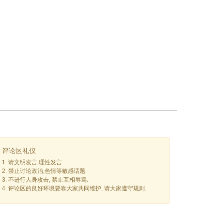
评论区礼仪
1. 请文明发言,理性发言
2. 禁止讨论政治,色情等敏感话题
3. 不进行人身攻击, 禁止互相辱骂.
4. 评论区的良好环境要靠大家共同维护, 请大家遵守规则.