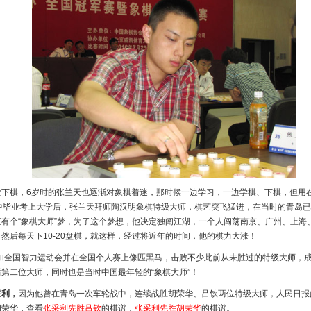
爱下棋，6岁时的张兰天也逐渐对象棋着迷，那时候一边学习，一边学棋、下棋，但用
高中毕业考上大学后，张兰天拜师陶汉明象棋特级大师，棋艺突飞猛进，在当时的青岛
有个“象棋大师”梦，为了这个梦想，他决定独闯江湖，一个人闯荡南京、广州、上海
然后每天下10-20盘棋，就这样，经过将近年的时间，他的棋力大涨！
参加全国智力运动会并在全国个人赛上像匹黑马，击败不少此前从未胜过的特级大师，
第二位大师，同时也是当时中国最年轻的“象棋大师”！
采利，
因为他曾在青岛一次车轮战中，连续战胜胡荣华、吕钦两位特级大师，人民日报
胡荣华，查看
张采利先胜吕钦
的棋谱，
张采利先胜胡荣华
的棋谱。