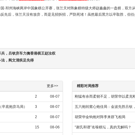
中国·邳州海峡两岸中国象棋公开赛，张兰天对阵象棋特级大师赵鑫鑫的一盘棋，双方
功反先后，张兰天没有放弃，而是见招拆招，严防死堵！虽然最后黑方以卒取胜，但任
车兵，吕钦弃车力擒香港棋王赵汝权
斗法，阎文清疾足先得
更多>>
精彩对局推荐
2
08-07
刚猛有余而柔韧不足，胡荣华以柔克
飞（卒底炮弃马局）
3
08-07
五六炮转窝心炮佳局：金波先胜吕钦，
2
08-07
胡荣华金钩炮对阵李来群飞相局
15
08-06
“谢氏和谱”名噪棋坛，真的无解吗？