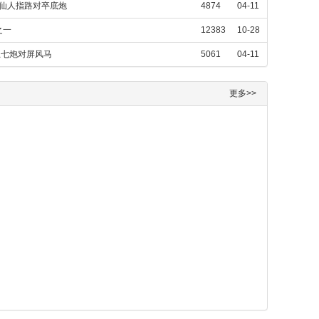
，仙人指路对卒底炮
4874
04-11
之一
12383
10-28
五七炮对屏风马
5061
04-11
更多>>