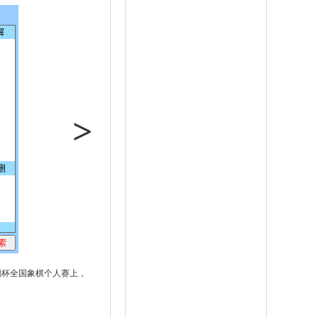
>
桂园杯全国象棋个人赛上，