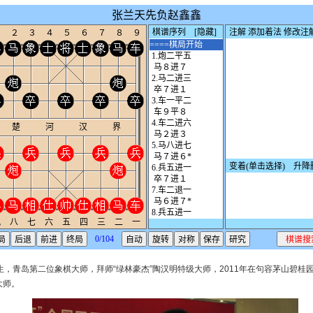
出生，青岛第二位象棋大师，拜师“绿林豪杰”陶汉明特级大师，2011年在句容茅山碧
大师。