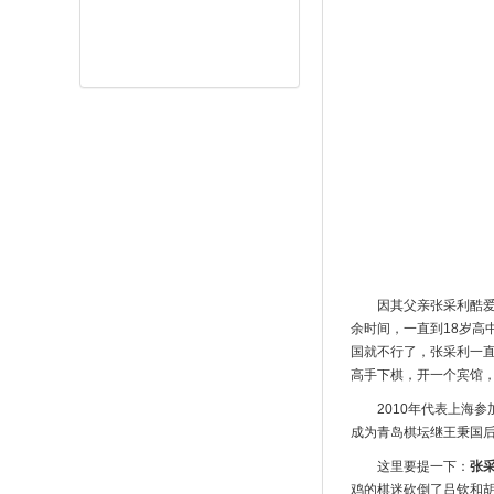
因其父亲张采利酷
余时间，一直到18岁
国就不行了，张采利一直
高手下棋，开一个宾馆，
2010年代表上海
成为青岛棋坛继王秉国后
这里要提一下：
张
鸡的棋迷砍倒了吕钦和