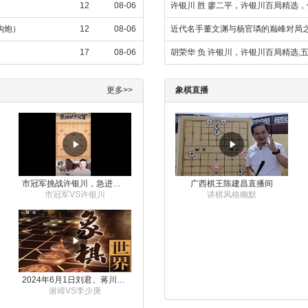
12
08-06
许银川 胜 廖二平，许银川百局精选
金钩炮）
12
08-06
近代名手董文渊与杨官璘的巅峰对局
17
08-06
胡荣华 负 许银川，许银川百局精选,
更多>>
象棋直播
市冠军挑战许银川，急进中兵变化真激烈！
广西棋王陈建昌直播间
市冠军VS许银川
讲棋风格幽默
2024年6月1日刘君、蒋川讲解第三届上海杯象棋大师赛谢靖与李少庚的对局
谢靖VS李少庚