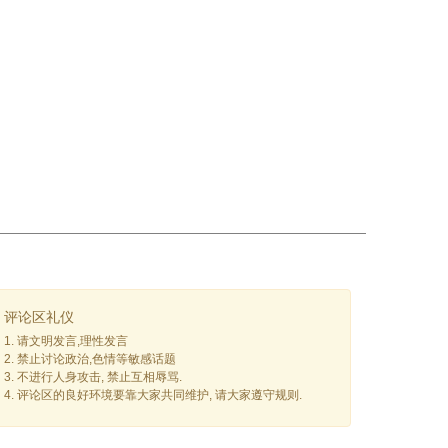
评论区礼仪
1. 请文明发言,理性发言
2. 禁止讨论政治,色情等敏感话题
3. 不进行人身攻击, 禁止互相辱骂.
4. 评论区的良好环境要靠大家共同维护, 请大家遵守规则.