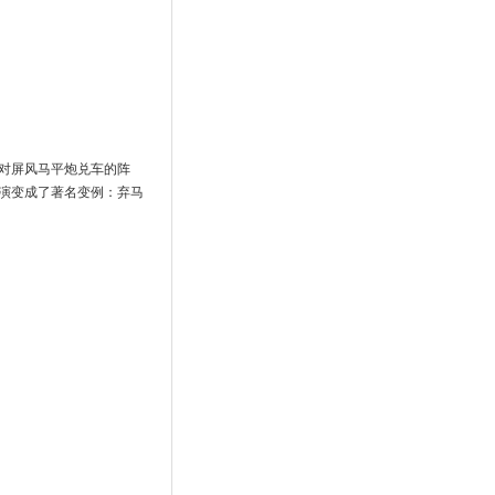
对屏风马平炮兑车的阵
演变成了著名变例：弃马