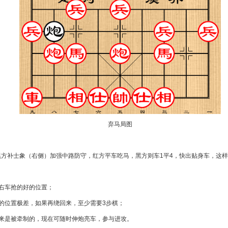
弃马局图
黑方补士象（右侧）加强中路防守，红方平车吃马，黑方则车1平4，快出贴身车，这
右车抢的好的位置；
的位置极差，如果再绕回来，至少需要3步棋；
本来是被牵制的，现在可随时伸炮亮车，参与进攻。