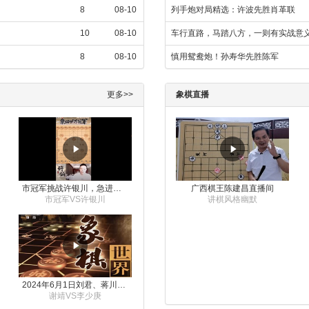
8
08-10
列手炮对局精选：许波先胜肖革联
10
08-10
车行直路，马踏八方，一则有实战意
8
08-10
慎用鸳鸯炮！孙寿华先胜陈军
更多>>
象棋直播
市冠军挑战许银川，急进中兵变化真激烈！
广西棋王陈建昌直播间
市冠军VS许银川
讲棋风格幽默
2024年6月1日刘君、蒋川讲解第三届上海杯象棋大师赛谢靖与李少庚的对局
谢靖VS李少庚