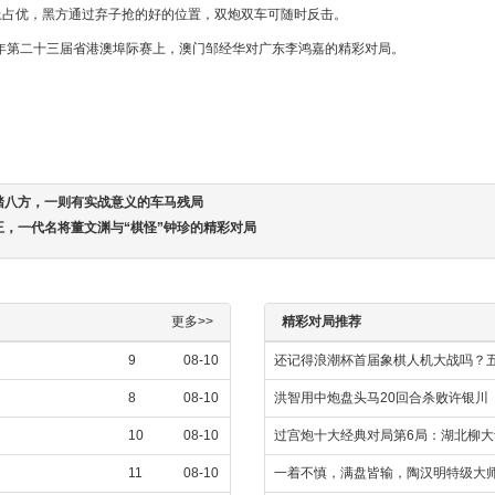
上占优，黑方通过弃子抢的好的位置，双炮双车可随时反击。
4年第二十三届省港澳埠际赛上，澳门邹经华对广东李鸿嘉的精彩对局。
踏八方，一则有实战意义的车马残局
王，一代名将董文渊与“棋怪”钟珍的精彩对局
更多>>
精彩对局推荐
9
08-10
还记得浪潮杯首届象棋人机大战吗？五
8
08-10
洪智用中炮盘头马20回合杀败许银川
10
08-10
过宫炮十大经典对局第6局：湖北柳
11
08-10
一着不慎，满盘皆输，陶汉明特级大