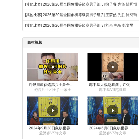
[其他比赛]
2026第20届全国象棋等级赛男子组[3]:徐子睿 先负 陆周博
[其他比赛]
2026第20届全国象棋等级赛男子组[3]:王蔚然 先胜 陈羽琦
[其他比赛]
2026第20届全国象棋等级赛男子组[3]:刘泉 先负 彭文昊
象棋视频
许银川教你炮高兵士象全如何赢士象全，简单四步即可
郭中基大战赵鑫鑫，许银川激情讲解
炮高兵士相全胜士象全
郭中基VS赵鑫鑫
2024年9月28日象棋世界栏目，刘君、蒋川讲解了第九届杨官璘杯象棋公开赛孟繁睿与许文章的对局
2024年6月8日象棋世界，刘君、蒋川讲解了第九届杨官璘杯全国象棋公开赛孟繁睿与许文章的对局
孟繁睿VS许文章
孟繁睿VS许文章