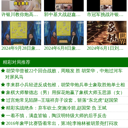
许银川教你炮高兵士象全如何赢士象全，简单四步即可
郭中基大战赵鑫鑫，许银川激情讲解
市冠军挑战许银川，急进中兵变化真激烈！
2024年9月28日象棋世界栏目，刘君、蒋川讲解了第九届杨官璘杯象棋...
2024年6月8日象棋世界，刘君、蒋川讲解了第九届杨官璘杯全国象棋...
2024年6月1日刘君、蒋川讲解第三届上海杯象棋大师赛谢靖与李少庚...
精彩对局推荐
胡荣华曾被22个回合战败，周顺发 胜 胡荣华，中炮过河车
对屏风马
李来群小兵轻进反成包袱，胡荣华炮兵单士象取胜炮单士相
象棋大师黎德志（男）用探花炮赢了象棋大师玉思源（女）
过宫炮常见陷阱--王瑞祥弃子设套，斩落“东北虎”赵国荣
精彩实战绝杀：弃车砍士,突施冷箭,赵国荣 负 王斌
一着不慎，满盘皆输，陶汉明特级大师的后手反击
2016年象甲比赛昏着常出，第3轮李翰林被胡景尧打闷攻