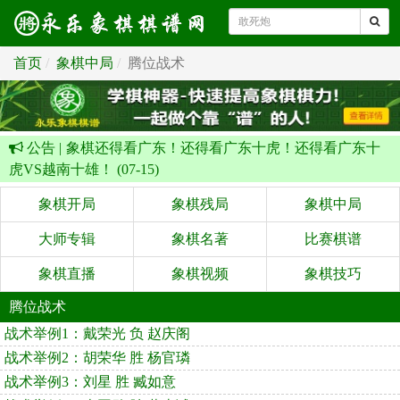
首页
象棋中局
腾位战术
公告 |
象棋还得看广东！还得看广东十虎！还得看广东十
虎VS越南十雄！ (07-15)
象棋开局
象棋残局
象棋中局
大师专辑
象棋名著
比赛棋谱
象棋直播
象棋视频
象棋技巧
腾位战术
战术举例1：戴荣光 负 赵庆阁
战术举例2：胡荣华 胜 杨官璘
战术举例3：刘星 胜 臧如意