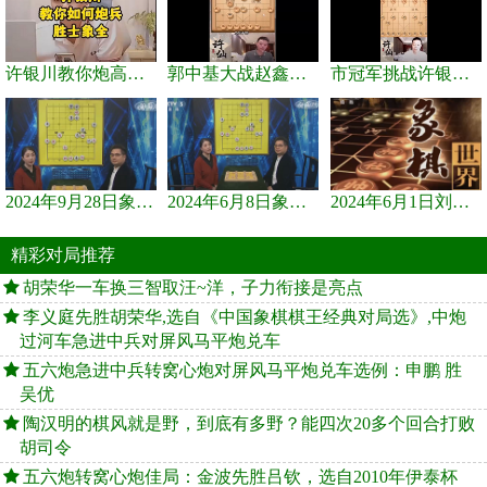
许银川教你炮高兵士象全如何赢士象全，简单四步即可
郭中基大战赵鑫鑫，许银川激情讲解
市冠军挑战许银川，急进中兵变化真激烈！
2024年9月28日象棋世界栏目，刘君、蒋川讲解了第九届杨官璘杯象棋...
2024年6月8日象棋世界，刘君、蒋川讲解了第九届杨官璘杯全国象棋...
2024年6月1日刘君、蒋川讲解第三届上海杯象棋大师赛谢靖与李少庚...
精彩对局推荐
胡荣华一车换三智取汪~洋，子力衔接是亮点
李义庭先胜胡荣华,选自《中国象棋棋王经典对局选》,中炮
过河车急进中兵对屏风马平炮兑车
五六炮急进中兵转窝心炮对屏风马平炮兑车选例：申鹏 胜
吴优
陶汉明的棋风就是野，到底有多野？能四次20多个回合打败
胡司令
五六炮转窝心炮佳局：金波先胜吕钦，选自2010年伊泰杯