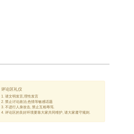
评论区礼仪
1. 请文明发言,理性发言
2. 禁止讨论政治,色情等敏感话题
3. 不进行人身攻击, 禁止互相辱骂.
4. 评论区的良好环境要靠大家共同维护, 请大家遵守规则.