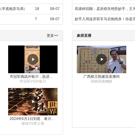
飞（卒底炮弃马局）
18
08-07
高港杯回顾：孟辰错失绝胜妙手，王
7
08-07
妙手入局连弃双车马后炮绝杀！你是
更多>>
象棋直播
市冠军挑战许银川，急进中兵变化真激烈！
广西棋王陈建昌直播间
市冠军VS许银川
讲棋风格幽默
2024年6月1日刘君、蒋川讲解第三届上海杯象棋大师赛谢靖与李少庚的对局
谢靖VS李少庚