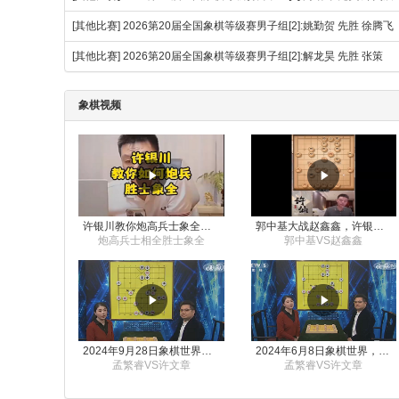
[其他比赛]
2026第20届全国象棋等级赛男子组[2]:姚勤贺 先胜 徐腾
[其他比赛]
2026第20届全国象棋等级赛男子组[2]:解龙昊 先胜 张策
象棋视频
许银川教你炮高兵士象全如何赢士象全，简单四步即可
郭中基大战赵鑫鑫，许银川激情讲解
炮高兵士相全胜士象全
郭中基VS赵鑫鑫
2024年9月28日象棋世界栏目，刘君、蒋川讲解了第九届杨官璘杯象棋公开赛孟繁睿与许文章的对局
2024年6月8日象棋世界，刘君、蒋川讲解了第九届杨官璘杯全国象棋公开赛孟繁睿与许文章的对局
孟繁睿VS许文章
孟繁睿VS许文章