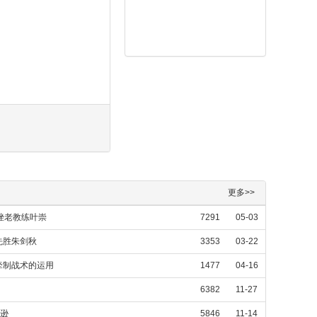
更多>>
挫老教练叶崇
7291
05-03
先胜朱剑秋
3353
03-22
牵制战术的运用
1477
04-16
6382
11-27
侠逊
5846
11-14