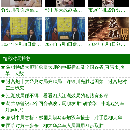
许银川教你炮高兵士象全如何赢士象全，简单四步即可
郭中基大战赵鑫鑫，许银川激情讲解
市冠军挑战许银川，急进中兵变化真激烈！
2024年9月28日象棋世界栏目，刘君、蒋川讲解了第九届杨官璘杯象棋...
2024年6月8日象棋世界，刘君、蒋川讲解了第九届杨官璘杯全国象棋...
2024年6月1日刘君、蒋川讲解第三届上海杯象棋大师赛谢靖与李少庚...
精彩对局推荐
象棋特级大师和象棋大师的申报标准及全国各省(直辖市)名
单、人数
过宫炮十大经典对局第10局：许银川先胜赵国荣，过宫炮对
左三步虎
江湖残局碰不得，看看四大江湖残局的套路有多深
胡荣华曾被22个回合战败，周顺发 胜 胡荣华，中炮过河车
对屏风马
象棋中局赏析：赵国荣献马弃炮双车抢士，对手是柳大华
面临对方一步杀，柳大华弃车入局再用21步取胜