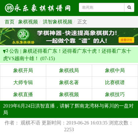
首页
象棋视频
洪智象棋视频
正文
公告 |
象棋还得看广东！还得看广东十虎！还得看广东十
虎VS越南十雄！ (07-15)
象棋开局
象棋残局
象棋中局
大师专辑
象棋名著
比赛棋谱
象棋直播
象棋视频
象棋技巧
2019年6月24日洪智直播，讲解了辉南龙湾杯与蒋川的一盘对
局
作者： 观棋不语
更新时间：2019-06-26 16:03:35
浏览次数：
2253