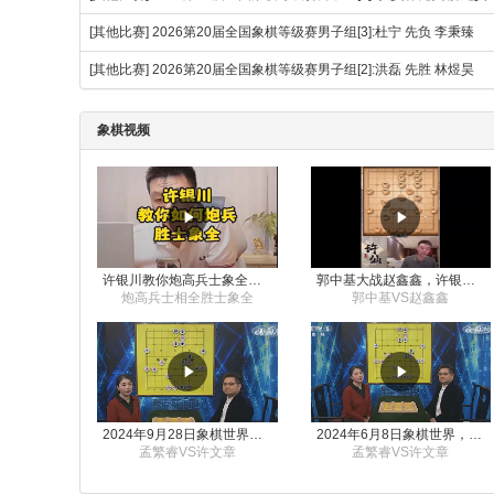
[其他比赛]
2026第20届全国象棋等级赛男子组[3]:杜宁 先负 李秉臻
[其他比赛]
2026第20届全国象棋等级赛男子组[2]:洪磊 先胜 林煜昊
象棋视频
许银川教你炮高兵士象全如何赢士象全，简单四步即可
郭中基大战赵鑫鑫，许银川激情讲解
炮高兵士相全胜士象全
郭中基VS赵鑫鑫
2024年9月28日象棋世界栏目，刘君、蒋川讲解了第九届杨官璘杯象棋公开赛孟繁睿与许文章的对局
2024年6月8日象棋世界，刘君、蒋川讲解了第九届杨官璘杯全国象棋公开赛孟繁睿与许文章的对局
孟繁睿VS许文章
孟繁睿VS许文章