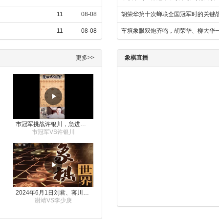
11
08-08
胡荣华第十次蝉联全国冠军时的关键战
11
08-08
车填象眼双炮齐鸣，胡荣华、柳大华
更多>>
象棋直播
市冠军挑战许银川，急进中兵变化真激烈！
市冠军VS许银川
2024年6月1日刘君、蒋川讲解第三届上海杯象棋大师赛谢靖与李少庚的对局
谢靖VS李少庚