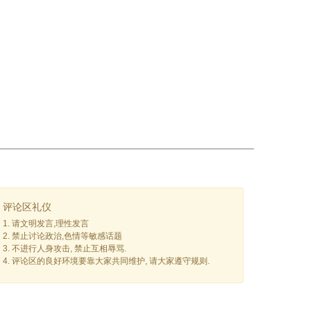
评论区礼仪
1. 请文明发言,理性发言
2. 禁止讨论政治,色情等敏感话题
3. 不进行人身攻击, 禁止互相辱骂.
4. 评论区的良好环境要靠大家共同维护, 请大家遵守规则.