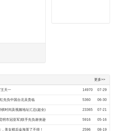
更多>>
”王天一
14970
07-29
天红先负中国台北吴贵临
5360
06-30
棋时间及视频地址汇总(超全)
23365
07-21
昆明市冠亚军)联手先负谢侠逊
5916
05-16
士，美女棋后金海英了不得！
2596
08-19