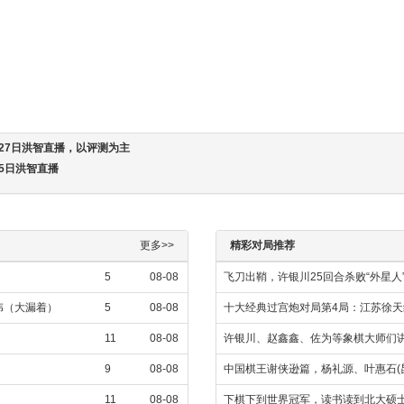
0月27日洪智直播，以评测为主
月5日洪智直播
更多>>
精彩对局推荐
5
08-08
飞刀出鞘，许银川25回合杀败“外星人
攀伟（大漏着）
5
08-08
十大经典过宫炮对局第4局：江苏徐
11
08-08
许银川、赵鑫鑫、佐为等象棋大师们讲
9
08-08
中国棋王谢侠逊篇，杨礼源、叶惠石(
11
08-08
下棋下到世界冠军，读书读到北大硕