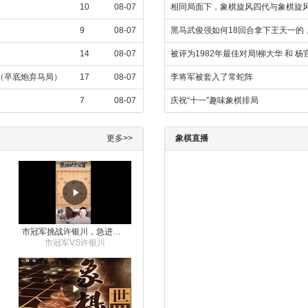
10
08-07
相同局面下，象棋旋风四代与象棋旋风
9
08-07
黑马武俊强如何18回合拿下王天一的
14
08-07
被评为1982年最佳对局!柳大华 和 
飞（卒底炮弃马局）
17
08-07
李将军被套入了常蛇阵
7
08-07
庆祝“十一”趣味象棋排局
更多>>
象棋直播
市冠军挑战许银川，急进中兵变化真激烈！
市冠军VS许银川