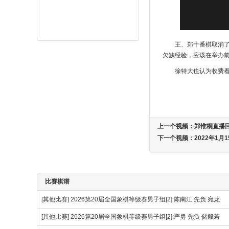
王、郑十番棋取消
欠缺经验，应该在举办
徐特大也认为收费
上一个视频：
郑惟桐直播
下一个视频：
2022年1
比赛棋谱
[其他比赛]
2026第20届全国象棋等级赛男子组[2]:陈南江 先负 宛龙
[其他比赛]
2026第20届全国象棋等级赛男子组[2]:严勇 先负 储般若