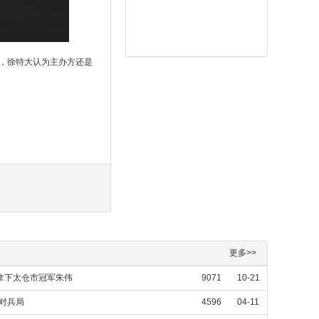
，徐特大认为主办方还是
更多>>
拿下太仓市冠军朱伟
9071
10-21
，对兵局
4596
04-11