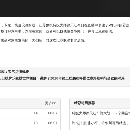
了，专家、棋迷议论纷纷，江苏象棋特级大师徐天红今日在直播中表达了对此事的看法
前签订好意向书，然后在宣传，或者可以找他做赛事顾问，并可以免费提供。
看棋是对象棋发展的一大创新，对这次比赛取消非常遗憾。
回应：客气点懂规矩
月15日棋牌乐象棋世界栏目，讲解了2020年第二届鹏程杯排位赛郑惟桐与吕钦的对局
更多>>
精彩对局推荐
14
08-07
特级大师徐天红车轮大战，17个回合
13
08-07
许银川 胜 张小平，许银川百局精选