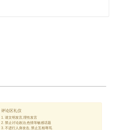
评论区礼仪
1. 请文明发言,理性发言
2. 禁止讨论政治,色情等敏感话题
3. 不进行人身攻击, 禁止互相辱骂.