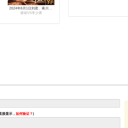
2024年6月1日刘君、蒋川讲解第三届上海杯象棋大师赛谢靖与李少庚的对局
谢靖VS李少庚
将直接显示，
如何验证？
)