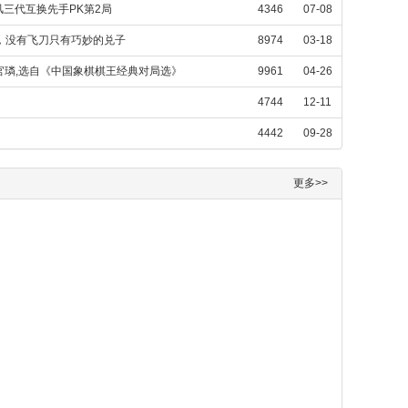
三代互换先手PK第2局
4346
07-08
，没有飞刀只有巧妙的兑子
8974
03-18
杨官璘,选自《中国象棋棋王经典对局选》
9961
04-26
4744
12-11
4442
09-28
更多>>