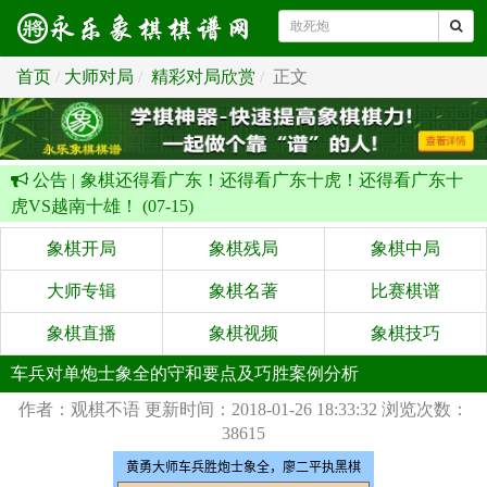
首页
大师对局
精彩对局欣赏
正文
公告 |
象棋还得看广东！还得看广东十虎！还得看广东十
虎VS越南十雄！ (07-15)
象棋开局
象棋残局
象棋中局
大师专辑
象棋名著
比赛棋谱
象棋直播
象棋视频
象棋技巧
车兵对单炮士象全的守和要点及巧胜案例分析
作者：观棋不语
更新时间：2018-01-26 18:33:32
浏览次数：
38615