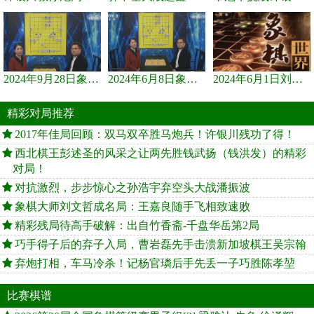
2024年9月28日象棋世界栏目，刘君、蒋川讲解了第九届杨官璘杯象棋...
2024年6月8日象棋世界，刘君、蒋川讲解了第九届杨官璘杯全国象棋...
2024年6月1日刘君、蒋川讲解第三届上海杯象棋大师赛谢靖与李少庚...
精彩对局推荐
2017年佳局回顾：双马双卒胜马炮兵！许银川残功了得！
西北棋王彭述圣的风采之让两先胜钱武扬（钱洪发）的精彩
对局！
对抗激烈，步步惊心之孙浩宇弃空头大战潘振波
象棋大师刘文哲成名局：王嘉良随手飞相致速败
精彩残局待高手破解：出自竹香斋-千盘华岳第2局
巧手得子后的弃子入局，曹岩磊先手击溃新加坡棋王吴宗翰
弃炮打相，车马冷杀！记杨官璘后手先丢一子巧胜陈孝堃
比赛棋谱