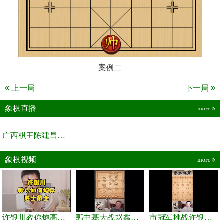
案例二
上一局
下一局
象棋直播
more
广西棋王陈建昌直播间
象棋视频
more
许银川教你炮高兵士象全如何赢士象全，简单四步即可
郭中基大战赵鑫鑫，许银川激情讲解
市冠军挑战许银川，急进中兵变化真激烈！