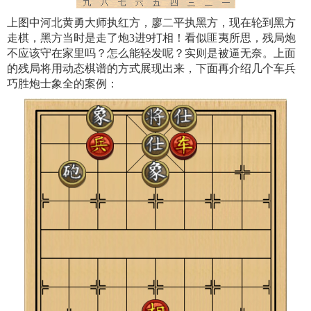
上图中河北黄勇大师执红方，廖二平执黑方，现在轮到黑方
走棋，黑方当时是走了炮3进9打相！看似匪夷所思，残局炮
不应该守在家里吗？怎么能轻发呢？实则是被逼无奈。上面
的残局将用动态棋谱的方式展现出来，下面再介绍几个车兵
巧胜炮士象全的案例：