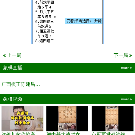
上一局
下一局
象棋直播
more
广西棋王陈建昌直播间
象棋视频
more
许银川教你炮高兵士象全如何赢士象全，简单四步即可
郭中基大战赵鑫鑫，许银川激情讲解
市冠军挑战许银川，急进中兵变化真激烈！