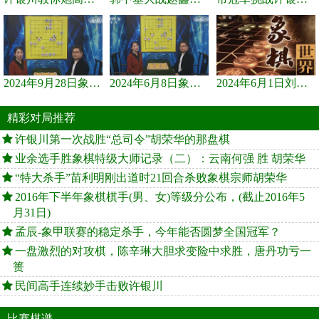
2024年9月28日象棋世界栏目，刘君、蒋川讲解了第九届杨官璘杯象棋...
2024年6月8日象棋世界，刘君、蒋川讲解了第九届杨官璘杯全国象棋...
2024年6月1日刘君、蒋川讲解第三届上海杯象棋大师赛谢靖与李少庚...
精彩对局推荐
许银川第一次战胜“总司令”胡荣华的那盘棋
业余选手胜象棋特级大师记录（二）：云南何强 胜 胡荣华
“特大杀手”苗利明刚出道时21回合杀败象棋宗师胡荣华
2016年下半年象棋棋手(男、女)等级分公布，(截止2016年5
月31日)
孟辰-象甲联赛的稳定杀手，今年能否圆梦全国冠军？
一盘激烈的对攻棋，陈辛琳大胆求变险中求胜，唐丹功亏一
篑
民间高手连续妙手击败许银川
比赛棋谱