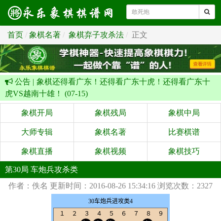
首页
象棋名著
象棋弃子攻杀法
正文
公告 |
象棋还得看广东！还得看广东十虎！还得看广东十
虎VS越南十雄！ (07-15)
象棋开局
象棋残局
象棋中局
大师专辑
象棋名著
比赛棋谱
象棋直播
象棋视频
象棋技巧
第30局 车炮兵攻杀类
作者：佚名
更新时间：2016-08-26 15:34:16
浏览次数：2327