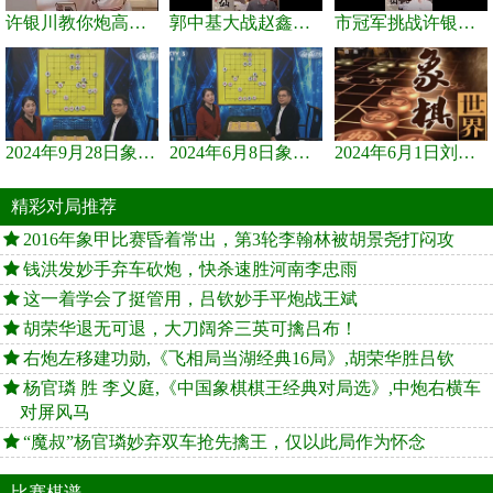
许银川教你炮高兵士象全如何赢士象全，简单四步即可
郭中基大战赵鑫鑫，许银川激情讲解
市冠军挑战许银川，急进中兵变化真激烈！
2024年9月28日象棋世界栏目，刘君、蒋川讲解了第九届杨官璘杯象棋...
2024年6月8日象棋世界，刘君、蒋川讲解了第九届杨官璘杯全国象棋...
2024年6月1日刘君、蒋川讲解第三届上海杯象棋大师赛谢靖与李少庚...
精彩对局推荐
2016年象甲比赛昏着常出，第3轮李翰林被胡景尧打闷攻
钱洪发妙手弃车砍炮，快杀速胜河南李忠雨
这一着学会了挺管用，吕钦妙手平炮战王斌
胡荣华退无可退，大刀阔斧三英可擒吕布！
右炮左移建功勋,《飞相局当湖经典16局》,胡荣华胜吕钦
杨官璘 胜 李义庭,《中国象棋棋王经典对局选》,中炮右横车
对屏风马
“魔叔”杨官璘妙弃双车抢先擒王，仅以此局作为怀念
比赛棋谱