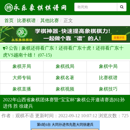
首页
比赛棋谱
其他比赛
正文
公告 |
象棋还得看广东！还得看广东十虎！还得看广东十
虎VS越南十雄！ (07-15)
象棋开局
象棋残局
象棋中局
大师专辑
象棋名著
比赛棋谱
象棋直播
象棋视频
象棋技巧
2022年山西省象棋团体赛暨“宝宝杯”象棋公开邀请赛选[6]:孙
进伟 胜 徐建兵
作者：观棋不语
更新时间：2022-09-12 10:07:12
浏览次数：725