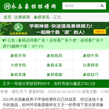
首页
比赛棋谱
象棋资讯
正文
公告 |
象棋还得看广东！还得看广东十虎！还得看广东十
虎VS越南十雄！ (07-15)
象棋开局
象棋残局
象棋中局
大师专辑
象棋名著
比赛棋谱
象棋直播
象棋视频
象棋技巧
王天一等级分荣获双料MVP，实时等级分飙至2782.2分
作者：棋行天下
更新时间：2023-02-24 10:37:53
浏览次数：1760
2022年全国象棋男子甲级联赛昨日已经战罢，经过连续十多
天的激战，杭州环境集团最终在王天一的带领下首次获得象