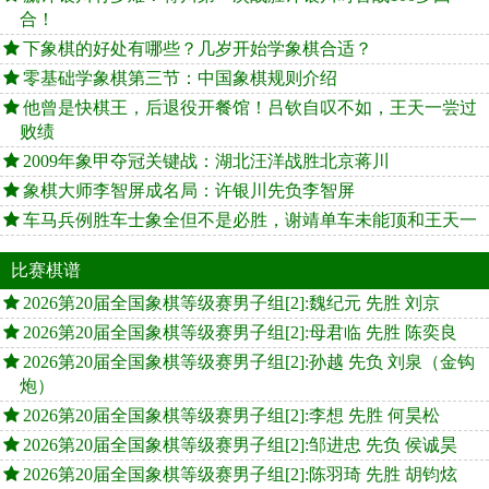
合！
下象棋的好处有哪些？几岁开始学象棋合适？
零基础学象棋第三节：中国象棋规则介绍
他曾是快棋王，后退役开餐馆！吕钦自叹不如，王天一尝过
败绩
2009年象甲夺冠关键战：湖北汪洋战胜北京蒋川
象棋大师李智屏成名局：许银川先负李智屏
车马兵例胜车士象全但不是必胜，谢靖单车未能顶和王天一
比赛棋谱
2026第20届全国象棋等级赛男子组[2]:魏纪元 先胜 刘京
2026第20届全国象棋等级赛男子组[2]:母君临 先胜 陈奕良
2026第20届全国象棋等级赛男子组[2]:孙越 先负 刘泉（金钩
炮）
2026第20届全国象棋等级赛男子组[2]:李想 先胜 何昊松
2026第20届全国象棋等级赛男子组[2]:邹进忠 先负 侯诚昊
2026第20届全国象棋等级赛男子组[2]:陈羽琦 先胜 胡钧炫