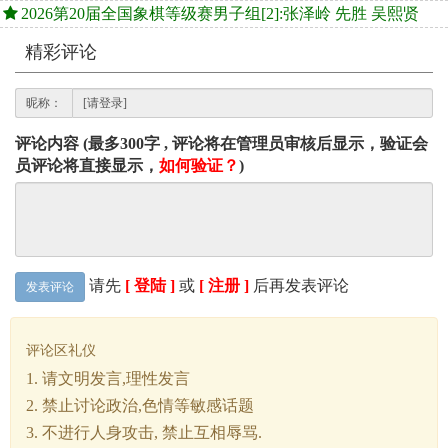
2026第20届全国象棋等级赛男子组[2]:张泽岭 先胜 吴熙贤
精彩评论
昵称：
评论内容 (最多300字 , 评论将在管理员审核后显示，验证会
员评论将直接显示，
如何验证？
)
请先
[ 登陆 ]
或
[ 注册 ]
后再发表评论
发表评论
评论区礼仪
1. 请文明发言,理性发言
2. 禁止讨论政治,色情等敏感话题
3. 不进行人身攻击, 禁止互相辱骂.