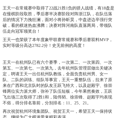
王天一在常规赛中取得了22战21胜1负的骄人战绩，有18盘是
在慢棋阶段取胜，季后赛半决赛阶段对阵浙江队，在队伍落
后的情况下力挽狂澜，面对小将孙昕昊，中盘进边卒强行突
破，看的棋迷热血沸腾；决赛对阵河南队直落两局，带领队
伍走向冠军领奖台！
王天一也荣获了本年度象甲联赛常规赛和季后赛双料MVP，
实时等级分高达2782.2分！史无前例的高度！
王天一在杭州队已有六个赛季，一次第二、一次第四、一次
第五、一次第七、一次第九，去年杭州队管理层做出关键决
定，聘请王天一出任杭州队教练，全面负责杭州男、女一
队、二队的训练、组队等事宜，王天一重整队伍，拉来了原
来在广西和北京队时的队友王跃飞特大，以及赵殿宇、徐崇
锋两位实力派大师，弥补了队伍短板，今年果然奏效，王跃
飞出场三次取得了2胜1和，陆伟韬、徐崇锋、赵殿宇均表现
不俗，得分排名靠前，分别排名：11、25、21。
再次祝贺杭州环境集团队、祝贺王天一，希望王天一保持状
态，继续为广大棋迷带来精彩表演。