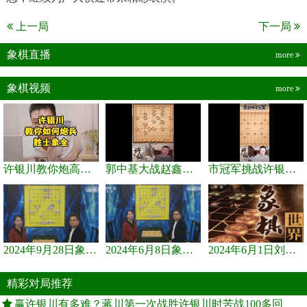
上一局
下一局
象棋直播
more
象棋视频
more
许银川教你炮高兵士象全如何赢士象全，简单四步即可
郭中基大战赵鑫鑫，许银川激情讲解
市冠军挑战许银川，急进中兵变化真激烈！
2024年9月28日象棋世界栏目，刘君、蒋川讲解了第九届杨官璘杯象棋...
2024年6月8日象棋世界，刘君、蒋川讲解了第九届杨官璘杯全国象棋...
2024年6月1日刘君、蒋川讲解第三届上海杯象棋大师赛谢靖与李少庚...
精彩对局推荐
赢许银川有多难？蒋川第一次战胜许银川时苦战100多回