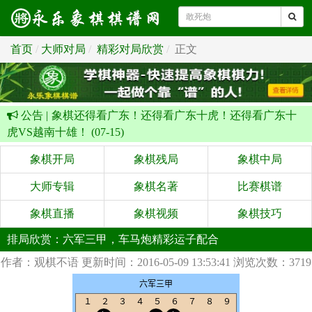
首页
大师对局
精彩对局欣赏
正文
公告 |
象棋还得看广东！还得看广东十虎！还得看广东十
虎VS越南十雄！ (07-15)
象棋开局
象棋残局
象棋中局
大师专辑
象棋名著
比赛棋谱
象棋直播
象棋视频
象棋技巧
排局欣赏：六军三甲，车马炮精彩运子配合
作者：观棋不语
更新时间：2016-05-09 13:53:41
浏览次数：3719