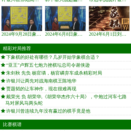
2024年9月28日象棋世界栏目，刘君、蒋川讲解了第九届杨官璘杯象棋...
2024年6月8日象棋世界，刘君、蒋川讲解了第九届杨官璘杯全国象棋...
2024年6月1日刘君、蒋川讲解第三届上海杯象棋大师赛谢靖与李少庚...
精彩对局推荐
下象棋的好处有哪些？几岁开始学象棋合适？
“亚王”卢辉五七炮力挫棋坛总司令谢侠逊
朱剑秋 先负 杨官璘，杨官磷弃车成杀精彩对局
许银川让两先对战海南棋王陈地华
贾题韬的让车神作，现在很难再现
戴荣光 负 胡荣华,《胡荣华杰作六十局》，中炮过河车七路
马对屏风马两头蛇
许银川曾连续九年没有赢过的棋手竟是他
比赛棋谱