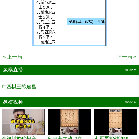
上一局
下一局
象棋直播
more
广西棋王陈建昌直播间
象棋视频
more
许银川教你炮高兵士象全如何赢士象全，简单四步即可
郭中基大战赵鑫鑫，许银川激情讲解
市冠军挑战许银川，急进中兵变化真激烈！