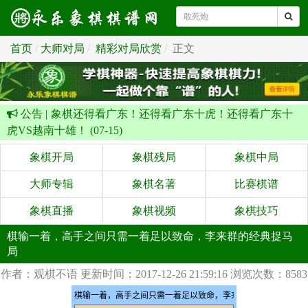
首页
大师对局
精彩对局欣赏
正文
公告 |
象棋还得看广东！还得看广东十虎！还得看广东十
虎VS越南十雄！ (07-15)
象棋开局
象棋残局
象棋中局
大师专辑
象棋名著
比赛棋谱
象棋直播
象棋视频
象棋技巧
棋输一着，高手之间只需一着足以致命，李来群的经典捉马
局
作者：观棋不语
更新时间：2017-12-26 21:59:16
浏览次数：8583