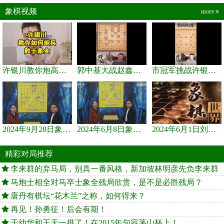
象棋视频
more
许银川教你炮高兵士象全如何赢士象全，简单四步即可
郭中基大战赵鑫鑫，许银川激情讲解
市冠军挑战许银川，急进中兵变化真激烈！
2024年9月28日象棋世界栏目，刘君、蒋川讲解了第九届杨官璘杯象棋...
2024年6月8日象棋世界，刘君、蒋川讲解了第九届杨官璘杯全国象棋...
2024年6月1日刘君、蒋川讲解第三届上海杯象棋大师赛谢靖与李少庚...
精彩对局推荐
李来群的弃马局，别具一番风格，新加坡林明彦先负李来群
马炮士相全对马卒士象全残局欣赏，是不是必胜残局？
唐丹有棋坛“花木兰”之称，如何得来？
再见！孙勇征！后会有期！
于幼华和王天一拼了！在2015年句容茅山杯上！