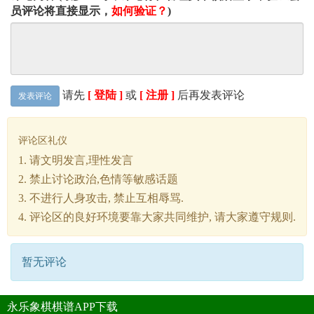
员评论将直接显示，
如何验证？
)
请先
[ 登陆 ]
或
[ 注册 ]
后再发表评论
发表评论
评论区礼仪
1. 请文明发言,理性发言
2. 禁止讨论政治,色情等敏感话题
3. 不进行人身攻击, 禁止互相辱骂.
4. 评论区的良好环境要靠大家共同维护, 请大家遵守规则.
暂无评论
永乐象棋棋谱APP下载