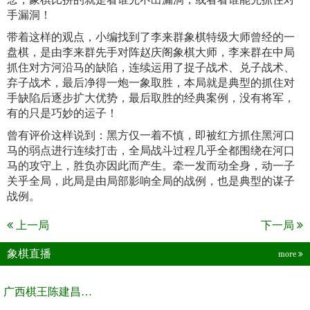
手漏洞！
带着这样的观点，小编找到了李来群象棋特级大师曾经的一
盘棋，是由李来群先手对阵赵庆阁象棋大师，李来群在中局
抓住对方河沿马的缺陷，连续运用了捉子战术、兑子战术、
弃子战术，最后净得一炮一象取胜，本局就是典型的抓住对
手缺陷后逐步扩大优势，最后取胜的经典案例，没有将军，
有的只是巧妙的运子！
曾有评价这样说到：黑方仅一着不慎，即被红方抓住黑河口
马的弱点进行连续打击，全局战斗过程几乎全都围绕在河口
马的攻守上，胜负亦因此而产生。牵一发而动全身，动一子
关乎全局，此局是由局部影响全局的战例，也是典型的谋子
战例。
上一局
下一局
象棋直播
more
广西棋王陈建昌直播间