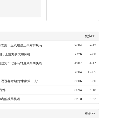
更多>>
蒋志梁，五八炮进三兵对屏风马
9684
07-12
侧，王鑫海的大胆风格
7726
02-08
中炮过河车七路马对屏风马两头蛇
4987
04-17
7304
12-05
说说各时期的“中象第一人”
6606
03-30
荣华
8094
05-18
学者的残局棋谱
3610
03-22
更多>>