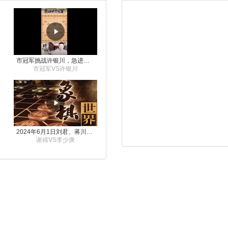
市冠军挑战许银川，急进中兵变化真激烈！
市冠军VS许银川
2024年6月1日刘君、蒋川讲解第三届上海杯象棋大师赛谢靖与李少庚的对局
谢靖VS李少庚