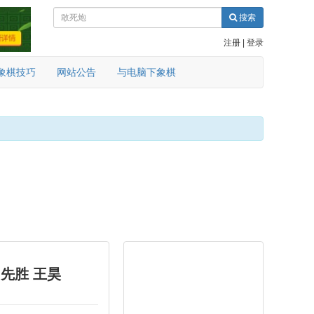
搜索
注册
|
登录
象棋技巧
网站公告
与电脑下象棋
 先胜 王昊