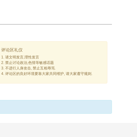
评论区礼仪
1. 请文明发言,理性发言
2. 禁止讨论政治,色情等敏感话题
3. 不进行人身攻击, 禁止互相辱骂.
4. 评论区的良好环境要靠大家共同维护, 请大家遵守规则.