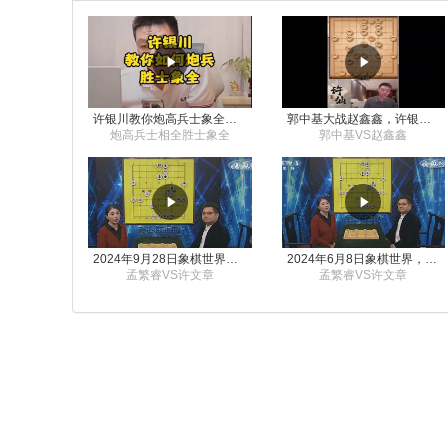
许银川教你炮高兵士象全如何赢士象全，简单四步即可
郭中基大战赵鑫鑫，许银川激情讲解
炮高兵士相全胜士象全
郭中基VS赵鑫鑫
2024年9月28日象棋世界栏目，刘君、蒋川讲解了第九届杨官璘杯象棋公开赛孟繁睿与许文章的对局
2024年6月8日象棋世界，刘君、蒋川讲解了第九届杨官璘杯全国象棋公开赛孟繁睿与许文章的对局
孟繁睿VS许文章
孟繁睿VS许文章