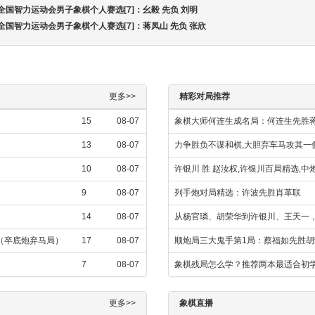
届全国智力运动会男子象棋个人赛选[7]：幺毅 先负 刘明
届全国智力运动会男子象棋个人赛选[7]：蒋凤山 先负 张欣
更多>>
精彩对局推荐
15
08-07
象棋大师何连生成名局：何连生先胜
13
08-07
力争胜负不谋和棋,大胆弃车马攻其一
10
08-07
许银川 胜 赵汝权,许银川百局精选,
9
08-07
列手炮对局精选：许波先胜肖革联
14
08-07
从杨官璘、胡荣华到许银川、王天一，
飞（卒底炮弃马局）
17
08-07
顺炮局三大鬼手第1局：蔡福如先胜胡
7
08-07
象棋残局怎么学？推荐两本最适合初
更多>>
象棋直播