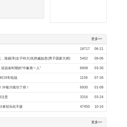
更多>>
18717
06-21
，陈丽淳(女子特大)先胜臧如意(男子国家大师)
5402
09-06
说说各时期的“中象第一人”
6608
03-30
对19车轮战
1159
07-26
兵！许银川残功了得！
6930
01-08
得注意
3316
03-24
爱好者却乐此不疲
47450
10-16
更多>>