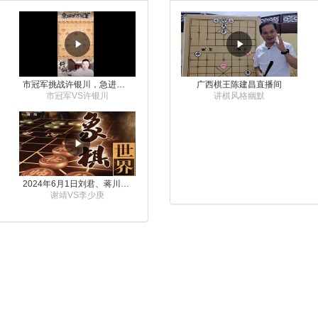
市冠军挑战许银川，急进中兵变化真激烈！
广西棋王陈建昌直播间
市冠军VS许银川
讲棋风格幽默
2024年6月1日刘君、蒋川讲解第三届上海杯象棋大师赛谢靖与李少庚的对局
谢靖VS李少庚