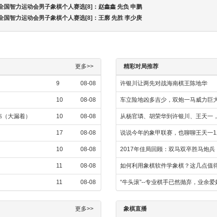
届全国智力运动会男子象棋个人赛选[8]：赵鑫鑫 先负 申鹏
届全国智力运动会男子象棋个人赛选[8]：王廓 先胜 李少庚
更多>>
精彩对局推荐
9
08-08
许银川让两先对战海南棋王陈地华
10
08-08
车立险地凶多吉少，双炮一马威力巨大
攀伟（大漏着）
10
08-08
从杨官璘、胡荣华到许银川、王天一，
17
08-08
说说今年的象甲联赛，也聊聊王天一1
10
08-08
2017年佳局回顾：双马双卒胜马炮
11
08-08
如何利用象棋软件学象棋？这几点值
11
08-08
“牛头滚”--专业棋手已然抛弃，业余
更多>>
象棋直播