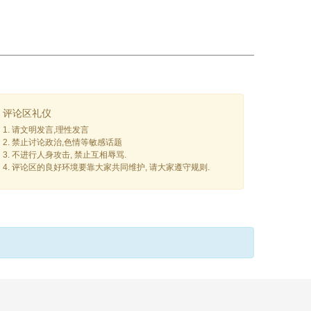
评论区礼仪
1. 请文明发言,理性发言
2. 禁止讨论政治,色情等敏感话题
3. 不进行人身攻击, 禁止互相辱骂.
4. 评论区的良好环境要靠大家共同维护, 请大家遵守规则.