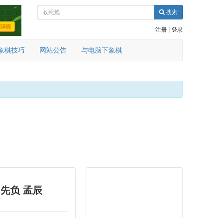
搜索
注册
|
登录
象棋技巧
网站公告
与电脑下象棋
 先负 孟辰