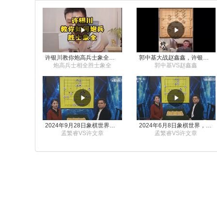
许银川教你炮高兵士象全如何赢士象全，简单四步即可
郭中基大战赵鑫鑫，许银川激情讲解
炮高兵士相全胜士象全
郭中基VS赵鑫鑫
2024年9月28日象棋世界栏目，刘君、蒋川讲解了第九届杨官璘杯象棋公开赛孟繁睿与许文章的对局
2024年6月8日象棋世界，刘君、蒋川讲解了第九届杨官璘杯全国象棋公开赛孟繁睿与许文章的对局
孟繁睿VS许文章
孟繁睿VS许文章