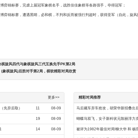
机器博弈锦标赛，完虐上届冠军象棋名手，战胜佳佳象棋等各路强手，夺得冠军；
机器博弈锦标赛，遭遇黑哨，必和棋，不判和反而被强行判超时，获得亚军（自此，旋
象棋旋风四代与象棋旋风三代互换先手PK第2局
(象棋旋风)后胜对手第2局，棋软精彩对局欣赏
更多>>
精彩对局推荐
强（先弃后取）
11
08-09
马后藏车弃车抢攻，胡荣华新招叠出
19
08-09
蝴蝶马双飞，女子新科状元陈丽淳力
强
14
08-09
被评为1982年最佳对局!柳大华 和 