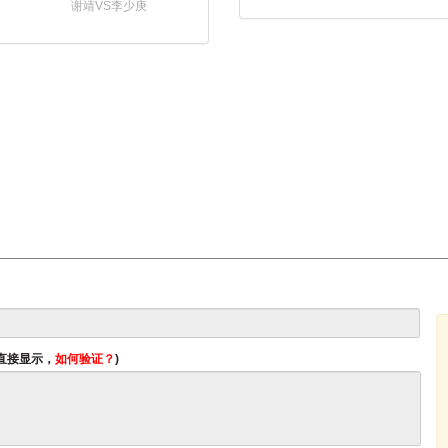
谢靖VS李少庚
将直接显示，
如何验证？
)