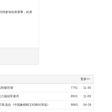
风拒绝参加此类赛事，此类
更多>>
后胜杨官璘
7741
11-30
克六届冠军唐丹
8931
11-09
杨官璘,选自《中国象棋棋王经典对局选》
9963
04-26