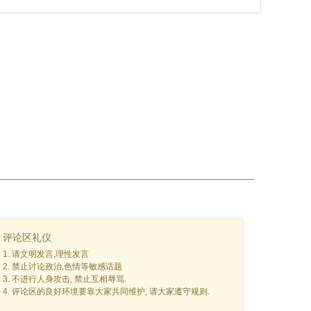
评论区礼仪
1. 请文明发言,理性发言
2. 禁止讨论政治,色情等敏感话题
3. 不进行人身攻击, 禁止互相辱骂.
4. 评论区的良好环境要靠大家共同维护, 请大家遵守规则.