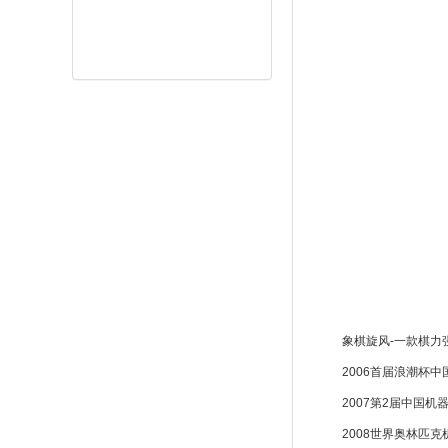
象棋旋风-一款棋力
2006首届浪潮杯
2007第2届中国
2008世界奥林匹