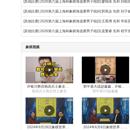
[其他比赛]
2026第六届上海杯象棋海选赛男子组[6]:廖锦添 先和 刘柏
[其他比赛]
2026第六届上海杯象棋海选赛男子组[4]:郭凤达 先胜 刘子
[其他比赛]
2026第六届上海杯象棋海选赛男子组[3]:王禹博 先和 华辰
[其他比赛]
2026第六届上海杯象棋海选赛男子组[3]:孟繁睿 先和 程宇
象棋视频
许银川教你炮高兵士象全如何赢士象全，简单四步即可
郭中基大战赵鑫鑫，许银川激情讲解
炮高兵士相全胜士象全
郭中基VS赵鑫鑫
2024年9月28日象棋世界栏目，刘君、蒋川讲解了第九届杨官璘杯象棋公开赛孟繁睿与许文章的对局
2024年6月8日象棋世界，刘君、蒋川讲解了第九届杨官璘杯全国象棋公开赛孟繁睿与许文章的对局