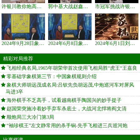
许银川教你炮高兵士象全如何赢士象全，简单四步即可
郭中基大战赵鑫鑫，许银川激情讲解
市冠军挑战许银川，急进中兵变化真激烈！
2024年9月28日象棋世界栏目，刘君、蒋川讲解了第九届杨官璘杯象棋...
2024年6月8日象棋世界，刘君、蒋川讲解了第九届杨官璘杯全国象棋...
2024年6月1日刘君、蒋川讲解第三届上海杯象棋大师赛谢靖与李少庚...
精彩对局推荐
飞相经典名局,1965年胡荣华首次使用飞相局胜“虎王“王嘉良
零基础学象棋第三节：中国象棋规则介绍
象棋大师胡远茂成名局:吕钦先负胡远茂,中炮巡河车对屏风
马进3卒
海外棋手不乏高手，试看越南棋手陶国兴的妙手捉子
赵国荣突施冷着妙手弃车杀底士，大战河北悍将阎文清
顺炮局三大冷门第3局
“袖珍棋王”左文静常用的杀手锏-先手飞相进三兵巡河炮
比赛棋谱