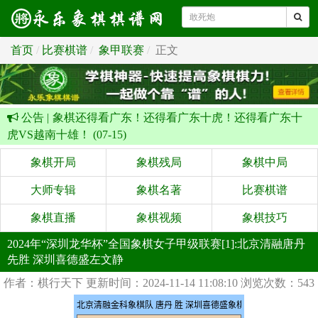
首页
比赛棋谱
象甲联赛
正文
公告 |
象棋还得看广东！还得看广东十虎！还得看广东十
虎VS越南十雄！ (07-15)
象棋开局
象棋残局
象棋中局
大师专辑
象棋名著
比赛棋谱
象棋直播
象棋视频
象棋技巧
2024年“深圳龙华杯”全国象棋女子甲级联赛[1]:北京清融唐丹
先胜 深圳喜德盛左文静
作者：棋行天下
更新时间：2024-11-14 11:08:10
浏览次数：543