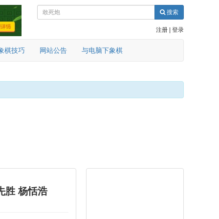
搜索
注册
|
登录
象棋技巧
网站公告
与电脑下象棋
先胜 杨恬浩