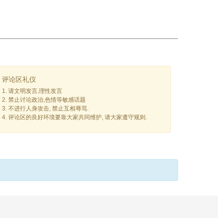
评论区礼仪
1. 请文明发言,理性发言
2. 禁止讨论政治,色情等敏感话题
3. 不进行人身攻击, 禁止互相辱骂.
4. 评论区的良好环境要靠大家共同维护, 请大家遵守规则.