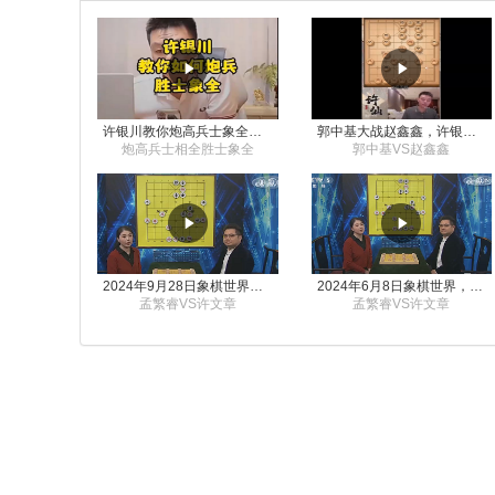
许银川教你炮高兵士象全如何赢士象全，简单四步即可
郭中基大战赵鑫鑫，许银川激情讲解
炮高兵士相全胜士象全
郭中基VS赵鑫鑫
2024年9月28日象棋世界栏目，刘君、蒋川讲解了第九届杨官璘杯象棋公开赛孟繁睿与许文章的对局
2024年6月8日象棋世界，刘君、蒋川讲解了第九届杨官璘杯全国象棋公开赛孟繁睿与许文章的对局
孟繁睿VS许文章
孟繁睿VS许文章