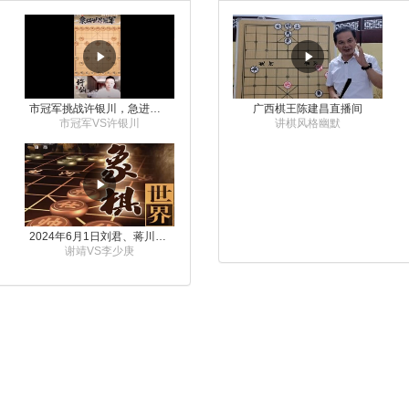
市冠军挑战许银川，急进中兵变化真激烈！
广西棋王陈建昌直播间
市冠军VS许银川
讲棋风格幽默
2024年6月1日刘君、蒋川讲解第三届上海杯象棋大师赛谢靖与李少庚的对局
谢靖VS李少庚