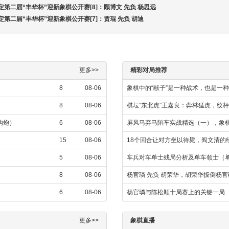
嘉定第二届“丰华杯”迎新象棋公开赛[8]：顾博文 先负 杨思远
嘉定第二届“丰华杯”迎新象棋公开赛[7]：贾琨 先负 胡迪
更多>>
精彩对局推荐
8
08-06
象棋中的“献子”是一种战术，也是一
8
08-06
棋坛“东北虎”王嘉良：弈林猛虎，纹
金钩炮）
6
08-06
屏风马弃马陷车实战精选（一），象
15
08-06
18个回合让对方坐以待毙，阎文清的
5
08-06
车兵对车单士残局分析及单车领士（
8
08-06
杨官璘 先负 胡荣华，胡荣华扳倒杨
6
08-06
杨官璘与陈松顺十局赛上的关键一局
更多>>
象棋直播