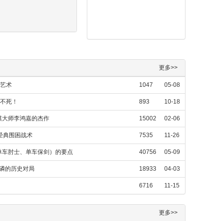
更多>>
种艺术
1047
05-08
枰不死！
893
10-18
棋大师李鸿嘉的杰作
15002
02-06
经典围困战术
7535
11-26
单车肘士、单车保剑）的要点
40756
05-09
官磷的历史对局
18933
04-03
6716
11-15
更多>>