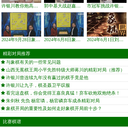
许银川教你炮高兵士象全如何赢士象全，简单四步即可
郭中基大战赵鑫鑫，许银川激情讲解
市冠军挑战许银川，急进中兵变化真激烈！
2024年9月28日象棋世界栏目，刘君、蒋川讲解了第九届杨官璘杯象棋...
2024年6月8日象棋世界，刘君、蒋川讲解了第九届杨官璘杯全国象棋...
2024年6月1日刘君、蒋川讲解第三届上海杯象棋大师赛谢靖与李少庚...
精彩对局推荐
与象棋有关的一些常见问题
山西无冕棋王周小平先胜特级大师蒋川的精彩对局（推荐）
许银川曾连续九年没有赢过的棋手竟是他
许银川让九子，棋圣聂卫平叹服
看完这盘棋，你会觉得王嘉良真猛！弃车砍炮双炮绝杀！
朱剑秋 先负 杨官璘，杨官磷弃车成杀精彩对局
象棋开局的重要性及如何走好象棋开局前十步？
比赛棋谱