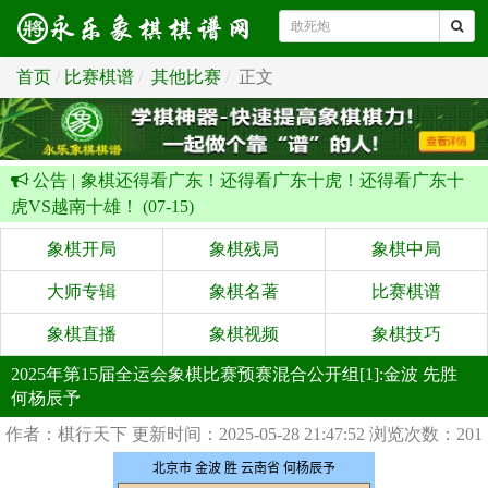
首页
比赛棋谱
其他比赛
正文
公告 |
象棋还得看广东！还得看广东十虎！还得看广东十
虎VS越南十雄！ (07-15)
象棋开局
象棋残局
象棋中局
大师专辑
象棋名著
比赛棋谱
象棋直播
象棋视频
象棋技巧
2025年第15届全运会象棋比赛预赛混合公开组[1]:金波 先胜
何杨辰予
作者：棋行天下
更新时间：2025-05-28 21:47:52
浏览次数：201