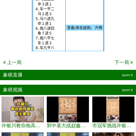
上一局
下一局
象棋直播
more
象棋视频
more
许银川教你炮高兵士象全如何赢士象全，简单四步即可
郭中基大战赵鑫鑫，许银川激情讲解
市冠军挑战许银川，急进中兵变化真激烈！