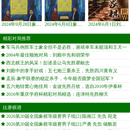
2024年9月28日象棋世界栏目，刘君、蒋川讲解了第九届杨官璘杯象棋...
2024年6月8日象棋世界，刘君、蒋川讲解了第九届杨官璘杯全国象棋...
2024年6月1日刘君、蒋川讲解第三届上海杯象棋大师赛谢靖与李少庚...
精彩对局推荐
车马兵例胜车士象全但不是必胜，谢靖单车未能顶和王天一
2004年最佳顺炮对局：刘殿中先和胡荣华
西北棋王的风采！彭述圣让马先胜瞿献忠
刘殿中的拿手好戏：五七炮三重杀王，先胜四川黄有义
孟辰-象甲联赛的稳定杀手，今年能否圆梦全国冠军？
五六炮转窝心炮佳局：金波先胜吕钦，选自2010年伊泰杯
2016年重庆学府杯精彩对局精选：连泽特先胜柳天
比赛棋谱
2026第20届全国象棋等级赛男子组[2]:陈南江 先负 宛龙
2026第20届全国象棋等级赛男子组[2]:严勇 先负 储般若