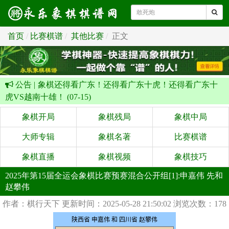
首页
比赛棋谱
其他比赛
正文
公告 |
象棋还得看广东！还得看广东十虎！还得看广东十
虎VS越南十雄！ (07-15)
象棋开局
象棋残局
象棋中局
大师专辑
象棋名著
比赛棋谱
象棋直播
象棋视频
象棋技巧
2025年第15届全运会象棋比赛预赛混合公开组[1]:申嘉伟 先和
赵攀伟
作者：棋行天下
更新时间：2025-05-28 21:50:02
浏览次数：178