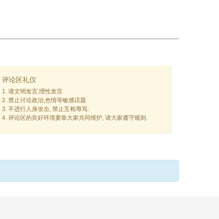
评论区礼仪
1. 请文明发言,理性发言
2. 禁止讨论政治,色情等敏感话题
3. 不进行人身攻击, 禁止互相辱骂.
4. 评论区的良好环境要靠大家共同维护, 请大家遵守规则.