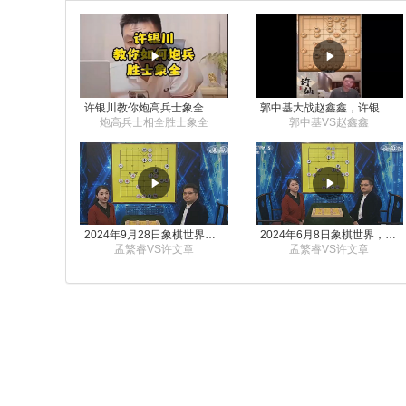
许银川教你炮高兵士象全如何赢士象全，简单四步即可
郭中基大战赵鑫鑫，许银川激情讲解
炮高兵士相全胜士象全
郭中基VS赵鑫鑫
2024年9月28日象棋世界栏目，刘君、蒋川讲解了第九届杨官璘杯象棋公开赛孟繁睿与许文章的对局
2024年6月8日象棋世界，刘君、蒋川讲解了第九届杨官璘杯全国象棋公开赛孟繁睿与许文章的对局
孟繁睿VS许文章
孟繁睿VS许文章