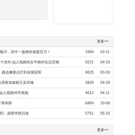
更多>>
许银川，其中一盘棋价值超百万！
1684
02-11
六十杰作,仙人指路转左中炮对右过宫炮
5221
04-16
，路边摊差点打到全国冠军
6625
03-20
击溃新加坡棋王吴宗翰
3929
04-20
，仙人指路对卒底炮
4612
04-11
开局布阵
8464
10-08
局》,胡荣华胜吕钦
5751
05-10
更多>>