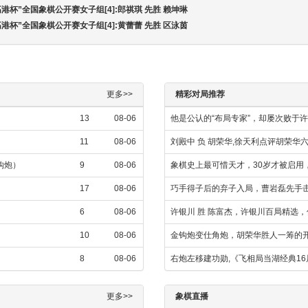
高港杯”全国象棋公开赛女子组[4]:郎祺琪 先胜 赖坤琳
高港杯”全国象棋公开赛女子组[4]:黄蕾蕾 先胜 区泳茵
更多>>
精彩对局推荐
13
08-06
他是公认的“布局专家”，却屡次败于
11
08-06
刘殿中 负 胡荣华,徐天利点评胡荣华
金钩炮）
9
08-06
象棋史上最可惜天才，30岁才被启用
17
08-06
巧手得子后的弃子入局，曹岩磊先手
6
08-06
许银川 胜 陈富杰，许银川百局精选
10
08-06
金钩炮变仕角炮，胡荣华胜人一筹的
8
08-06
右炮左移建功勋,《飞相局当湖经典16
更多>>
象棋直播