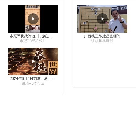
市冠军挑战许银川，急进中兵变化真激烈！
广西棋王陈建昌直播间
市冠军VS许银川
讲棋风格幽默
2024年6月1日刘君、蒋川讲解第三届上海杯象棋大师赛谢靖与李少庚的对局
谢靖VS李少庚