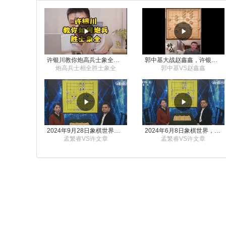
许银川教你炮高兵士象全如何赢士象全，简单四步即可
郭中基大战赵鑫鑫，许银川激情讲解
炮高兵士相全胜士象全
郭中基VS赵鑫鑫
2024年9月28日象棋世界栏目，刘君、蒋川讲解了第九届杨官璘杯象棋公开赛孟繁睿与许文章的对局
2024年6月8日象棋世界，刘君、蒋川讲解了第九届杨官璘杯全国象棋公开赛孟繁睿与许文章的对局
孟繁睿VS许文章
孟繁睿VS许文章