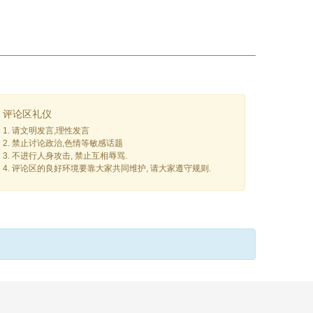
评论区礼仪
1. 请文明发言,理性发言
2. 禁止讨论政治,色情等敏感话题
3. 不进行人身攻击, 禁止互相辱骂.
4. 评论区的良好环境要靠大家共同维护, 请大家遵守规则.