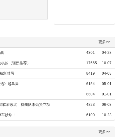
更多>>
之战
4301
04-28
盘棋的（强烈推荐）
17665
10-07
杀精彩对局
8419
04-03
精选》起马局
6154
05-01
6604
01-01
好局软着败北，杭州队李炳贤立功
4823
06-03
弃车妙杀！
6100
10-23
更多>>