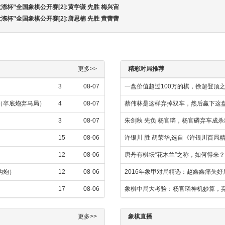
大漈杯”全国象棋公开赛[2]:黄学谦 先胜 梅兴宙
大漈杯”全国象棋公开赛[2]:唐思楠 先胜 黄蕾蕾
更多>>
精彩对局推荐
3
08-07
一盘价值超过100万的棋，徐超登顶
飞（卒底炮弃马局）
4
08-07
蔡伟林是这样弃掉双车，然后赢下这
3
08-07
朱剑秋 先负 杨官璘，杨官磷弃车成
15
08-06
许银川 胜 胡荣华,选自《许银川百局
12
08-06
唐丹有棋坛“花木兰”之称，如何得来？
金钩炮）
12
08-06
2016年象甲对局精选：赵鑫鑫痛失
17
08-06
象棋中局大考验：杨官璘神机妙算，
更多>>
象棋直播