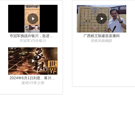
市冠军挑战许银川，急进中兵变化真激烈！
广西棋王陈建昌直播间
市冠军VS许银川
讲棋风格幽默
2024年6月1日刘君、蒋川讲解第三届上海杯象棋大师赛谢靖与李少庚的对局
谢靖VS李少庚