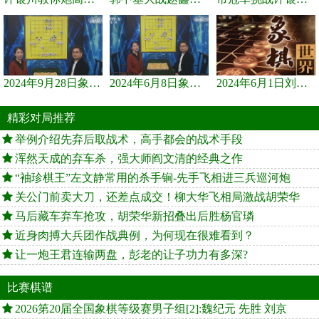
2024年9月28日象棋世界栏目，刘君、蒋川讲解了第九届杨官璘杯象棋...
2024年6月8日象棋世界，刘君、蒋川讲解了第九届杨官璘杯全国象棋...
2024年6月1日刘君、蒋川讲解第三届上海杯象棋大师赛谢靖与李少庚...
精彩对局推荐
举例介绍先弃后取战术，高手都会的战术手段
浑然天成的弃车杀，强大师阎文清的经典之作
“袖珍棋王”左文静常用的杀手锏-先手飞相进三兵巡河炮
关公门前卖大刀，还差点成交！柳大华飞相局激战胡荣华
马后藏车弃车抢攻，胡荣华新招叠出后胜杨官璘
近身肉搏大兵团作战典例，为何现在很难看到？
让一炮王君连输两盘，彭老的让子功力有多深?
比赛棋谱
2026第20届全国象棋等级赛男子组[2]:魏纪元 先胜 刘京