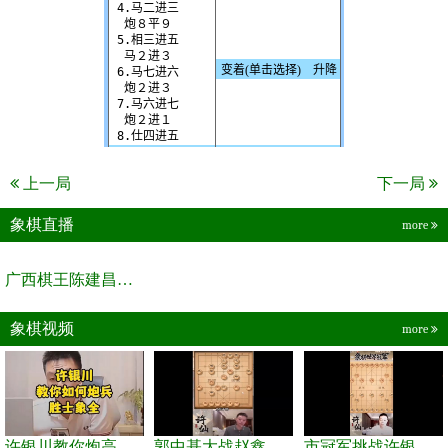
上一局
下一局
象棋直播
more
广西棋王陈建昌直播间
象棋视频
more
许银川教你炮高兵士象全如何赢士象全，简单四步即可
郭中基大战赵鑫鑫，许银川激情讲解
市冠军挑战许银川，急进中兵变化真激烈！