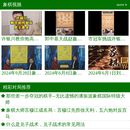
象棋视频
more
许银川教你炮高兵士象全如何赢士象全，简单四步即可
郭中基大战赵鑫鑫，许银川激情讲解
市冠军挑战许银川，急进中兵变化真激烈！
2024年9月28日象棋世界栏目，刘君、蒋川讲解了第九届杨官璘杯象棋...
2024年6月8日象棋世界，刘君、蒋川讲解了第九届杨官璘杯全国象棋...
2024年6月1日刘君、蒋川讲解第三届上海杯象棋大师赛谢靖与李少庚...
精彩对局推荐
那些差一步夺冠的棋手--无比遗憾的潘振波象棋国际特级大
师
象棋大师言穆江成名局：言穆江先胜徐天利，五六炮对反宫
马
什么是兑子战术，兑子战术的常见用法