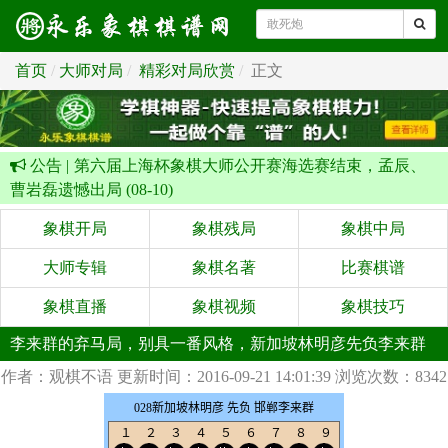
首页
大师对局
精彩对局欣赏
正文
公告 |
第六届上海杯象棋大师公开赛海选赛结束，孟辰、
曹岩磊遗憾出局 (08-10)
象棋开局
象棋残局
象棋中局
大师专辑
象棋名著
比赛棋谱
象棋直播
象棋视频
象棋技巧
李来群的弃马局，别具一番风格，新加坡林明彦先负李来群
作者：观棋不语
更新时间：2016-09-21 14:01:39
浏览次数：8342