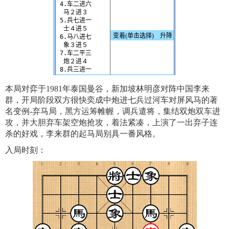
本局对弈于1981年泰国曼谷，新加坡林明彦对阵中国李来
群，开局阶段双方很快奕成中炮进七兵过河车对屏风马的著
名变例-弃马局，黑方运筹帷幄，调兵遣将，集结双炮双车进
攻，并大胆弃车架空炮抢攻，着法紧凑，上演了一出弃子连
杀的好戏，李来群的起马局别具一番风格。
入局时刻：