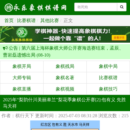
首页
比赛棋谱
其他比赛
正文
公告 |
第六届上海杯象棋大师公开赛海选赛结束，孟辰、
曹岩磊遗憾出局 (08-10)
象棋开局
象棋残局
象棋中局
大师专辑
象棋名著
比赛棋谱
象棋直播
象棋视频
象棋技巧
2025年“梨韵什川美丽皋兰”梨花季象棋公开赛[2]:包有义 先胜
马天祥
作者：棋行天下
更新时间：2025-07-03 08:31:28
浏览次数：215