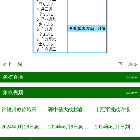
上一局
下一局
象棋直播
more
象棋视频
more
许银川教你炮高兵士象全如何赢士象全，简单四步即可
郭中基大战赵鑫鑫，许银川激情讲解
市冠军挑战许银川，急进中兵变化真激烈！
2024年9月28日象棋世界栏目，刘君、蒋川讲解了第九届杨官璘杯象棋...
2024年6月8日象棋世界，刘君、蒋川讲解了第九届杨官璘杯全国象棋...
2024年6月1日刘君、蒋川讲解第三届上海杯象棋大师赛谢靖与李少庚...