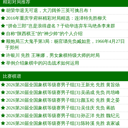
精彩对局推荐
胡荣华退无可退，大刀阔斧三英可擒吕布！
2016年重庆学府杯精彩对局精选：连泽特先胜柳天
“拼命三郎”岂是浪得虚名？于幼华连弃车马绝杀李来群
自称“陕西棋王”的“神少帅”的个人介绍
顺炮局三大鬼手第3局：杨官璘先负臧如意，1966年4月27日
于郑州
许银川 先胜 王琳娜，男女象棋特级大师的对局
举例介绍象棋中的闪击战术如何运用
比赛棋谱
2026第20届全国象棋等级赛男子组[3]:王新光 先胜 黄旨炀
2026第20届全国象棋等级赛男子组[3]:吴函成 先负 尚培峰
2026第20届全国象棋等级赛男子组[3]:颜玉松 先胜 黄之晏
2026第20届全国象棋等级赛男子组[3]:吴佳庆 先负 蒋皓
2026第20届全国象棋等级赛男子组[3]:孙正洋 先胜 魏纪元
2026第20届全国象棋等级赛男子组[3]:陈聆溪 先胜 袁家诚